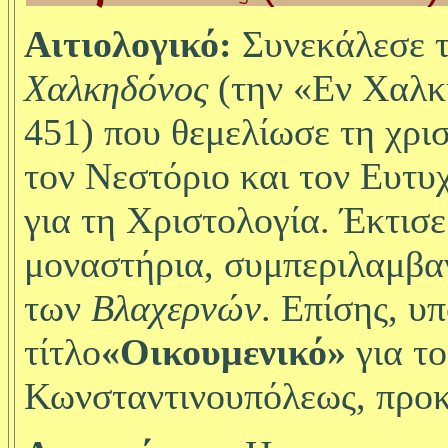
Αιτιολογικό:
Συνεκάλεσε
τ
Χαλκηδόνος
(την «Εν
Χαλκ
451) που θεμελίωσε τη χρι
τον Νεστόριο και τον Ευτυ
για τη Χριστολογία. Έκτισε
μοναστήρια, συμπεριλαμβα
των
Βλαχερνών
. Επίσης, υ
τίτλο
«Οικουμενικό»
για τ
Κωνσταντινουπόλεως, προκ