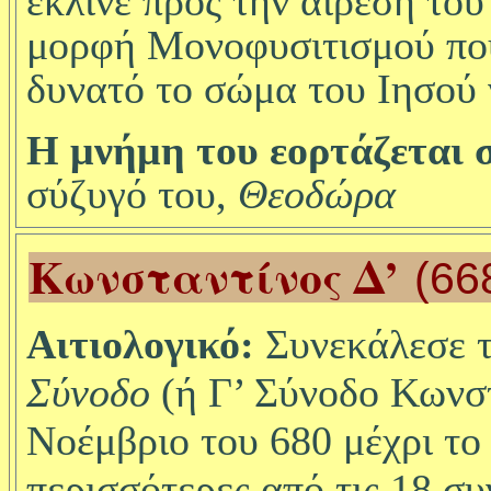
έκλινε προς την αίρεση το
μορφή Μονοφυσιτισμού που
δυνατό το σώμα του Ιησού ν
Η μνήμη του εορτάζεται σ
σύζυγό του,
Θεοδώρα
Κωνσταντίνος Δ’
(66
Αιτιολογικό:
Συνεκάλεσε
τ
Σύνοδο
(ή Γ’ Σύνοδο Κωνσ
Νοέμβριο του 680 μέχρι το 
περισσότερες από τις 18 συ