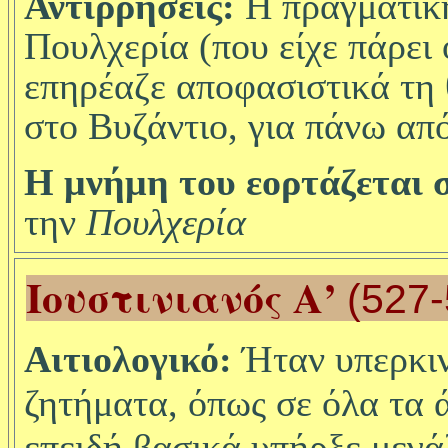
Αντιρρήσεις:
H
πραγματική
Πουλχερία (που είχε πάρει 
επηρέαζε αποφασιστικά τη 
στο Βυζάντιο, για πάνω απ
Η μνήμη του εορτάζεται σ
την
Πουλχερία
Ιουστινιανός Α’
(527-
Αιτιολογικό:
Ήταν
υπερκι
ζητήματα, όπως σε όλα τα ά
επειδή βασικά υπήρξε μεγά