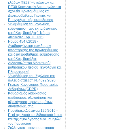
κλάδων ΠΕ23 Ψυχολόγων και
ΠΕ30 Κοινωνικών Λειτουργών στα
σχολεία Πρωτοβάθμιας και
Δευτεροβάθμιας Γενικής και
Επαγγελματικής εκπαίδευσης
“Αναβάθμιση του σχολείου,
ενδυνάμωση των εκπαιδευτικών
και άλλες διατάξεις”- Νόμος
4823/2021 Αρ. Φ. 136)
Νόμος 4547/2018 -
Αναδιοργάνωση των δομών
υποστήριξης της πρωτοβάθμιας
και δευτεροβάθμιας εκπαίδευσης
και άλλες διατάξεις
Διδασκαλία του διδακτικού/
μαθησιακού πεδίου Τεχνολογία και
Πληροφορική
"Αναβάθμιση του Σχολείου και
άλλες διατάξεις", N. 4692/2020
Γενικός Κανονισμός Προστασίας
Δεδομένων(GDPR)
Καθορισμός διαδικασίας
σχεδιασμού, υλοποίησης και
αξιολόγησης προγραμμάτων
συνεκπαίδευσης
Προεδρικό Διάταγμα 126/2016 -
Περί σχολικού και διδακτικού έτους
και της αξιολόγησης των μαθητών
του Γυμνασίου
Συλλογικός προγραμματισμός,