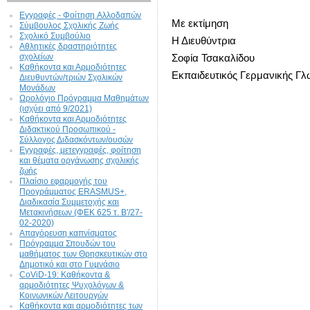
Εγγραφές - Φοίτηση Aλλοδαπών
Με εκτίμηση
Σύμβουλος Σχολικής Ζωής
Σχολικό Συμβούλιο
Η Διευθύντρια
Αθλητικές δραστηριότητες
σχολείων
Σοφία Τσακαλίδου
Καθήκοντα και Αρμοδιότητες
Εκπαιδευτικός Γερμανικής Γ
Διευθυντών/τριών Σχολικών
Μονάδων
Ωρολόγιο Πρόγραμμα Μαθημάτων
(ισχύει από 9/2021)
Καθήκοντα και Αρμοδιότητες
Διδακτικού Προσωπικού -
Σύλλογος Διδασκόντων/ουσών
Εγγραφές, μετεγγραφές, φοίτηση
και θέματα οργάνωσης σχολικής
ζωής
Πλαίσιο εφαρμογής του
Προγράμματος ERASMUS+,
Διαδικασία Συμμετοχής και
Μετακινήσεων (ΦΕΚ 625 τ. Β'/27-
02-2020)
Απαγόρευση καπνίσματος
Πρόγραμμα Σπουδών του
μαθήματος των Θρησκευτικών στο
Δημοτικό και στο Γυμνάσιο
CoViD-19: Kαθήκοντα &
αρμοδιότητες Ψυχολόγων &
Κοινωνικών Λειτουργών
Καθήκοντα και αρμοδιότητες των