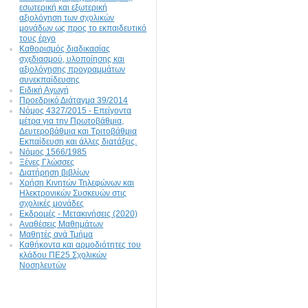
εσωτερική και εξωτερική
αξιολόγηση των σχολικών
μονάδων ως προς το εκπαιδευτικό
τους έργο
Καθορισμός διαδικασίας
σχεδιασμού, υλοποίησης και
αξιολόγησης προγραμμάτων
συνεκπαίδευσης
Ειδική Αγωγή
Προεδρικό Διάταγμα 39/2014
Νόμος 4327/2015 - Επείγοντα
μέτρα για την Πρωτοβάθμια,
Δευτεροβάθμια και Τριτοβάθμια
Εκπαίδευση και άλλες διατάξεις.
Νόμος 1566/1985
Ξένες Γλώσσες
Διατήρηση βιβλίων
Χρήση Κινητών Τηλεφώνων και
Ηλεκτρονικών Συσκευών στις
σχολικές μονάδες
Εκδρομές - Μετακινήσεις (2020)
Αναθέσεις Μαθημάτων
Μαθητές ανά Τμήμα
Καθήκοντα και αρμοδιότητες του
κλάδου ΠΕ25 Σχολικών
Νοσηλευτών