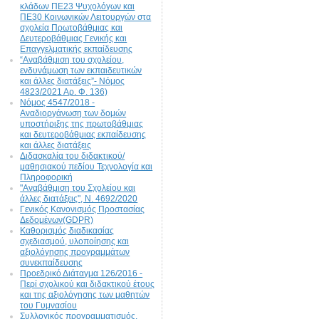
κλάδων ΠΕ23 Ψυχολόγων και
ΠΕ30 Κοινωνικών Λειτουργών στα
σχολεία Πρωτοβάθμιας και
Δευτεροβάθμιας Γενικής και
Επαγγελματικής εκπαίδευσης
“Αναβάθμιση του σχολείου,
ενδυνάμωση των εκπαιδευτικών
και άλλες διατάξεις”- Νόμος
4823/2021 Αρ. Φ. 136)
Νόμος 4547/2018 -
Αναδιοργάνωση των δομών
υποστήριξης της πρωτοβάθμιας
και δευτεροβάθμιας εκπαίδευσης
και άλλες διατάξεις
Διδασκαλία του διδακτικού/
μαθησιακού πεδίου Τεχνολογία και
Πληροφορική
"Αναβάθμιση του Σχολείου και
άλλες διατάξεις", N. 4692/2020
Γενικός Κανονισμός Προστασίας
Δεδομένων(GDPR)
Καθορισμός διαδικασίας
σχεδιασμού, υλοποίησης και
αξιολόγησης προγραμμάτων
συνεκπαίδευσης
Προεδρικό Διάταγμα 126/2016 -
Περί σχολικού και διδακτικού έτους
και της αξιολόγησης των μαθητών
του Γυμνασίου
Συλλογικός προγραμματισμός,