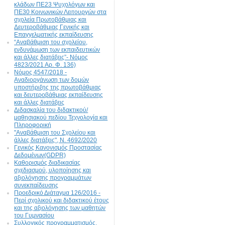
κλάδων ΠΕ23 Ψυχολόγων και
ΠΕ30 Κοινωνικών Λειτουργών στα
σχολεία Πρωτοβάθμιας και
Δευτεροβάθμιας Γενικής και
Επαγγελματικής εκπαίδευσης
“Αναβάθμιση του σχολείου,
ενδυνάμωση των εκπαιδευτικών
και άλλες διατάξεις”- Νόμος
4823/2021 Αρ. Φ. 136)
Νόμος 4547/2018 -
Αναδιοργάνωση των δομών
υποστήριξης της πρωτοβάθμιας
και δευτεροβάθμιας εκπαίδευσης
και άλλες διατάξεις
Διδασκαλία του διδακτικού/
μαθησιακού πεδίου Τεχνολογία και
Πληροφορική
"Αναβάθμιση του Σχολείου και
άλλες διατάξεις", N. 4692/2020
Γενικός Κανονισμός Προστασίας
Δεδομένων(GDPR)
Καθορισμός διαδικασίας
σχεδιασμού, υλοποίησης και
αξιολόγησης προγραμμάτων
συνεκπαίδευσης
Προεδρικό Διάταγμα 126/2016 -
Περί σχολικού και διδακτικού έτους
και της αξιολόγησης των μαθητών
του Γυμνασίου
Συλλογικός προγραμματισμός,