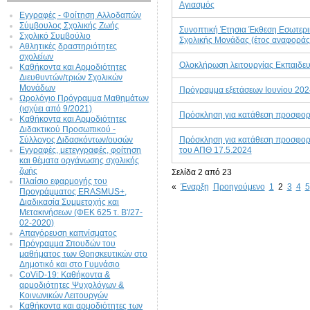
Αγιασμός
Εγγραφές - Φοίτηση Aλλοδαπών
Σύμβουλος Σχολικής Ζωής
Συνοπτική Έτησια Έκθεση Εσωτερι
Σχολικό Συμβούλιο
Σχολικής Μονάδας (έτος αναφοράς
Αθλητικές δραστηριότητες
σχολείων
Ολοκλήρωση λειτουργίας Εκπαιδε
Καθήκοντα και Αρμοδιότητες
Διευθυντών/τριών Σχολικών
Μονάδων
Πρόγραμμα εξετάσεων Ιουνίου 202
Ωρολόγιο Πρόγραμμα Μαθημάτων
(ισχύει από 9/2021)
Πρόσκληση για κατάθεση προσφορώ
Καθήκοντα και Αρμοδιότητες
Διδακτικού Προσωπικού -
Σύλλογος Διδασκόντων/ουσών
Πρόσκληση για κατάθεση προσφορώ
Εγγραφές, μετεγγραφές, φοίτηση
του ΑΠΘ 17.5.2024
και θέματα οργάνωσης σχολικής
ζωής
Σελίδα 2 από 23
Πλαίσιο εφαρμογής του
«
Έναρξη
Προηγούμενο
1
2
3
4
5
Προγράμματος ERASMUS+,
Διαδικασία Συμμετοχής και
Μετακινήσεων (ΦΕΚ 625 τ. Β'/27-
02-2020)
Απαγόρευση καπνίσματος
Πρόγραμμα Σπουδών του
μαθήματος των Θρησκευτικών στο
Δημοτικό και στο Γυμνάσιο
CoViD-19: Kαθήκοντα &
αρμοδιότητες Ψυχολόγων &
Κοινωνικών Λειτουργών
Καθήκοντα και αρμοδιότητες των