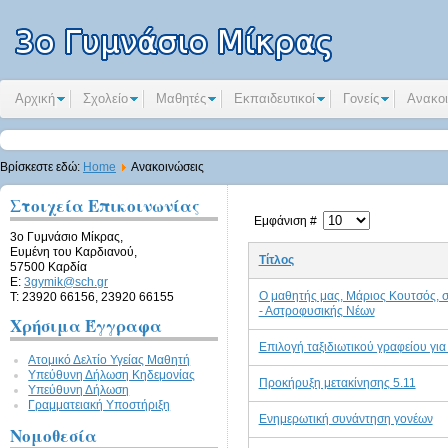
Αρχική
Σχολείο
Μαθητές
Εκπαιδευτικοί
Γονείς
Ανακοι
Βρίσκεστε εδώ:
Home
Ανακοινώσεις
Στοιχεία Επικοινωνίας
Εμφάνιση #
3ο Γυμνάσιο Μίκρας,
Ευμένη του Καρδιανού,
Τίτλος
57500 Καρδία
E:
3gymik@sch.gr
Ο μαθητής μας, Μάριος Κουτσός, 
Τ: 23920 66156, 23920 66155
- Αστροφυσικής Νέων
Χρήσιμα Έγγραφα
Επιλογή ταξιδιωτικού γραφείου για
Ατομικό Δελτίο Υγείας Μαθητή
Υπεύθυνη Δήλωση Kηδεμονίας
Προκήρυξη μετακίνησης 5.11
Υπεύθυνη Δήλωση
Γραμματειακή Υποστήριξη
Ενημερωτική συνάντηση γονέων
Νομοθεσία