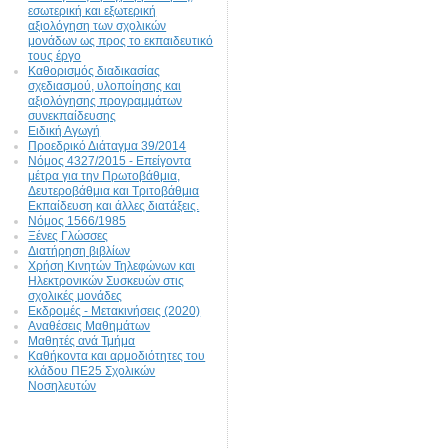
εσωτερική και εξωτερική
αξιολόγηση των σχολικών
μονάδων ως προς το εκπαιδευτικό
τους έργο
Καθορισμός διαδικασίας
σχεδιασμού, υλοποίησης και
αξιολόγησης προγραμμάτων
συνεκπαίδευσης
Ειδική Αγωγή
Προεδρικό Διάταγμα 39/2014
Νόμος 4327/2015 - Επείγοντα
μέτρα για την Πρωτοβάθμια,
Δευτεροβάθμια και Τριτοβάθμια
Εκπαίδευση και άλλες διατάξεις.
Νόμος 1566/1985
Ξένες Γλώσσες
Διατήρηση βιβλίων
Χρήση Κινητών Τηλεφώνων και
Ηλεκτρονικών Συσκευών στις
σχολικές μονάδες
Εκδρομές - Μετακινήσεις (2020)
Αναθέσεις Μαθημάτων
Μαθητές ανά Τμήμα
Καθήκοντα και αρμοδιότητες του
κλάδου ΠΕ25 Σχολικών
Νοσηλευτών