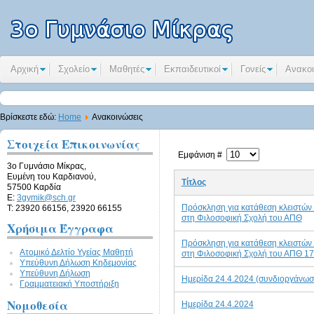
Αρχική
Σχολείο
Μαθητές
Εκπαιδευτικοί
Γονείς
Ανακοι
Βρίσκεστε εδώ:
Home
Ανακοινώσεις
Στοιχεία Επικοινωνίας
Εμφάνιση #
3ο Γυμνάσιο Μίκρας,
Ευμένη του Καρδιανού,
Τίτλος
57500 Καρδία
E:
3gymik@sch.gr
Πρόσκληση για κατάθεση κλειστών
Τ: 23920 66156, 23920 66155
στη Φιλοσοφική Σχολή του ΑΠΘ
Χρήσιμα Έγγραφα
Πρόσκληση για κατάθεση κλειστών
Ατομικό Δελτίο Υγείας Μαθητή
στη Φιλοσοφική Σχολή του ΑΠΘ 17
Υπεύθυνη Δήλωση Kηδεμονίας
Υπεύθυνη Δήλωση
Ημερίδα 24.4.2024 (συνδιοργάνωσ
Γραμματειακή Υποστήριξη
Νομοθεσία
Ημερίδα 24.4.2024