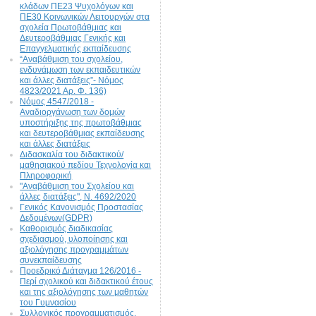
κλάδων ΠΕ23 Ψυχολόγων και
ΠΕ30 Κοινωνικών Λειτουργών στα
σχολεία Πρωτοβάθμιας και
Δευτεροβάθμιας Γενικής και
Επαγγελματικής εκπαίδευσης
“Αναβάθμιση του σχολείου,
ενδυνάμωση των εκπαιδευτικών
και άλλες διατάξεις”- Νόμος
4823/2021 Αρ. Φ. 136)
Νόμος 4547/2018 -
Αναδιοργάνωση των δομών
υποστήριξης της πρωτοβάθμιας
και δευτεροβάθμιας εκπαίδευσης
και άλλες διατάξεις
Διδασκαλία του διδακτικού/
μαθησιακού πεδίου Τεχνολογία και
Πληροφορική
"Αναβάθμιση του Σχολείου και
άλλες διατάξεις", N. 4692/2020
Γενικός Κανονισμός Προστασίας
Δεδομένων(GDPR)
Καθορισμός διαδικασίας
σχεδιασμού, υλοποίησης και
αξιολόγησης προγραμμάτων
συνεκπαίδευσης
Προεδρικό Διάταγμα 126/2016 -
Περί σχολικού και διδακτικού έτους
και της αξιολόγησης των μαθητών
του Γυμνασίου
Συλλογικός προγραμματισμός,