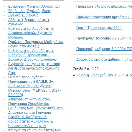
Εγγραφές - Φοίτηση Aλλοδαπών
Πρακτικό επιλογής ταξιδιωτικού (Λ
Σύμβουλος Σχολικής Ζωής
Σχολικό Συμβούλιο
Ωρολόγιο πρόγραμμα ημερήσιου Γ
Αθλητικές δραστηριότητες
σχολείων
Γιορτή Τριών Ιεραρχών 2024
Καθήκοντα και Αρμοδιότητες
Διευθυντών/τριών Σχολικών
Μονάδων
Προκήρυξη εκδρομής 6.2.2024 ΤΙ
Ωρολόγιο Πρόγραμμα Μαθημάτων
(ισχύει από 9/2021)
Προκήρυξη εκδρομής 6.2.2024 ΤΙ
Καθήκοντα και Αρμοδιότητες
Διδακτικού Προσωπικού -
Σύλλογος Διδασκόντων/ουσών
Δραστηριότητα στο μάθημα της Γε
Εγγραφές, μετεγγραφές, φοίτηση
και θέματα οργάνωσης σχολικής
Σελίδα 3 από 23
ζωής
«
Έναρξη
Προηγούμενο
1
2
3
4
5
Πλαίσιο εφαρμογής του
Προγράμματος ERASMUS+,
Διαδικασία Συμμετοχής και
Μετακινήσεων (ΦΕΚ 625 τ. Β'/27-
02-2020)
Απαγόρευση καπνίσματος
Πρόγραμμα Σπουδών του
μαθήματος των Θρησκευτικών στο
Δημοτικό και στο Γυμνάσιο
CoViD-19: Kαθήκοντα &
αρμοδιότητες Ψυχολόγων &
Κοινωνικών Λειτουργών
Καθήκοντα και αρμοδιότητες των