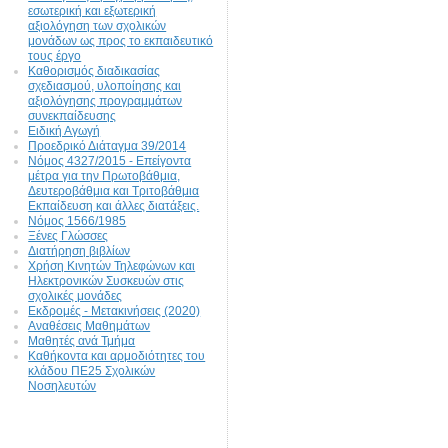
εσωτερική και εξωτερική
αξιολόγηση των σχολικών
μονάδων ως προς το εκπαιδευτικό
τους έργο
Καθορισμός διαδικασίας
σχεδιασμού, υλοποίησης και
αξιολόγησης προγραμμάτων
συνεκπαίδευσης
Ειδική Αγωγή
Προεδρικό Διάταγμα 39/2014
Νόμος 4327/2015 - Επείγοντα
μέτρα για την Πρωτοβάθμια,
Δευτεροβάθμια και Τριτοβάθμια
Εκπαίδευση και άλλες διατάξεις.
Νόμος 1566/1985
Ξένες Γλώσσες
Διατήρηση βιβλίων
Χρήση Κινητών Τηλεφώνων και
Ηλεκτρονικών Συσκευών στις
σχολικές μονάδες
Εκδρομές - Μετακινήσεις (2020)
Αναθέσεις Μαθημάτων
Μαθητές ανά Τμήμα
Καθήκοντα και αρμοδιότητες του
κλάδου ΠΕ25 Σχολικών
Νοσηλευτών