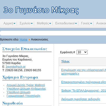
Αρχική
Σχολείο
Μαθητές
Εκπαιδευτικοί
Γονείς
Ανακοι
Βρίσκεστε εδώ:
Home
Ανακοινώσεις
Στοιχεία Επικοινωνίας
Εμφάνιση #
3ο Γυμνάσιο Μίκρας,
Ευμένη του Καρδιανού,
Τίτλος
57500 Καρδία
E:
3gymik@sch.gr
Ενημέρωση για την «Ηλεκτρονική 
Τ: 23920 66156, 23920 66155
μετεγγραφής»
Χρήσιμα Έγγραφα
Επικαιροποιημένο πρόγραμμα εξε
Ατομικό Δελτίο Υγείας Μαθητή
Υπεύθυνη Δήλωση Kηδεμονίας
Έκθεση "Το ΕΠΑΛ Δημιουργεί - 201
Υπεύθυνη Δήλωση
Γραμματειακή Υποστήριξη
Ακύρωση ημερήσιας εκδρομής
Νομοθεσία