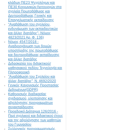
κλάδων ΠΕ23 Ψυχολόγων και
ΠΕ30 Κοινωνικών Λειτουργών στα
σχολεία Πρωτοβάθμιας και
Δευτεροβάθμιας Γενικής και
Επαγγελματικής εκπαίδευσης
“Αναβάθμιση του σχολείου,
ενδυνάμωση των εκπαιδευτικών
και άλλες διατάξεις”- Νόμος
4823/2021 Αρ. Φ. 136)
Νόμος 4547/2018 -
Αναδιοργάνωση των δομών
υποστήριξης της πρωτοβάθμιας
και δευτεροβάθμιας εκπαίδευσης
και άλλες διατάξεις
Διδασκαλία του διδακτικού/
μαθησιακού πεδίου Τεχνολογία και
Πληροφορική
"Αναβάθμιση του Σχολείου και
άλλες διατάξεις", N. 4692/2020
Γενικός Κανονισμός Προστασίας
Δεδομένων(GDPR)
Καθορισμός διαδικασίας
σχεδιασμού, υλοποίησης και
αξιολόγησης προγραμμάτων
συνεκπαίδευσης
Προεδρικό Διάταγμα 126/2016 -
Περί σχολικού και διδακτικού έτους
και της αξιολόγησης των μαθητών
του Γυμνασίου
Συλλογικός προγραμματισμός,