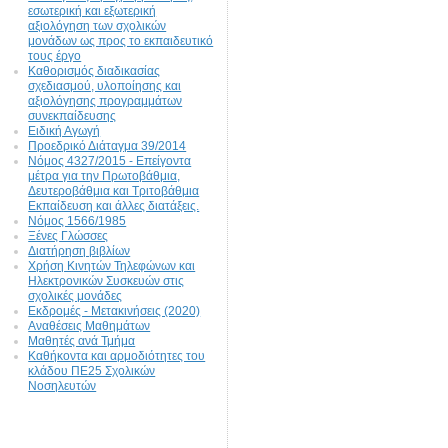
εσωτερική και εξωτερική
αξιολόγηση των σχολικών
μονάδων ως προς το εκπαιδευτικό
τους έργο
Καθορισμός διαδικασίας
σχεδιασμού, υλοποίησης και
αξιολόγησης προγραμμάτων
συνεκπαίδευσης
Ειδική Αγωγή
Προεδρικό Διάταγμα 39/2014
Νόμος 4327/2015 - Επείγοντα
μέτρα για την Πρωτοβάθμια,
Δευτεροβάθμια και Τριτοβάθμια
Εκπαίδευση και άλλες διατάξεις.
Νόμος 1566/1985
Ξένες Γλώσσες
Διατήρηση βιβλίων
Χρήση Κινητών Τηλεφώνων και
Ηλεκτρονικών Συσκευών στις
σχολικές μονάδες
Εκδρομές - Μετακινήσεις (2020)
Αναθέσεις Μαθημάτων
Μαθητές ανά Τμήμα
Καθήκοντα και αρμοδιότητες του
κλάδου ΠΕ25 Σχολικών
Νοσηλευτών