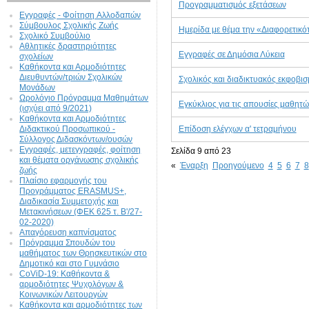
Προγραμματισμός εξετάσεων
Εγγραφές - Φοίτηση Aλλοδαπών
Σύμβουλος Σχολικής Ζωής
Ημερίδα με θέμα την «Διαφορετικό
Σχολικό Συμβούλιο
Αθλητικές δραστηριότητες
Εγγραφές σε Δημόσια Λύκεια
σχολείων
Καθήκοντα και Αρμοδιότητες
Διευθυντών/τριών Σχολικών
Σχολικός και διαδικτυακός εκφοβι
Μονάδων
Ωρολόγιο Πρόγραμμα Μαθημάτων
Εγκύκλιος για τις απουσίες μαθητώ
(ισχύει από 9/2021)
Καθήκοντα και Αρμοδιότητες
Διδακτικού Προσωπικού -
Επίδοση ελέγχων α' τετραμήνου
Σύλλογος Διδασκόντων/ουσών
Εγγραφές, μετεγγραφές, φοίτηση
Σελίδα 9 από 23
και θέματα οργάνωσης σχολικής
«
Έναρξη
Προηγούμενο
4
5
6
7
8
ζωής
Πλαίσιο εφαρμογής του
Προγράμματος ERASMUS+,
Διαδικασία Συμμετοχής και
Μετακινήσεων (ΦΕΚ 625 τ. Β'/27-
02-2020)
Απαγόρευση καπνίσματος
Πρόγραμμα Σπουδών του
μαθήματος των Θρησκευτικών στο
Δημοτικό και στο Γυμνάσιο
CoViD-19: Kαθήκοντα &
αρμοδιότητες Ψυχολόγων &
Κοινωνικών Λειτουργών
Καθήκοντα και αρμοδιότητες των