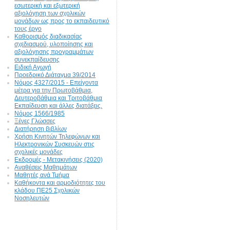
εσωτερική και εξωτερική
αξιολόγηση των σχολικών
μονάδων ως προς το εκπαιδευτικό
τους έργο
Καθορισμός διαδικασίας
σχεδιασμού, υλοποίησης και
αξιολόγησης προγραμμάτων
συνεκπαίδευσης
Ειδική Αγωγή
Προεδρικό Διάταγμα 39/2014
Νόμος 4327/2015 - Επείγοντα
μέτρα για την Πρωτοβάθμια,
Δευτεροβάθμια και Τριτοβάθμια
Εκπαίδευση και άλλες διατάξεις.
Νόμος 1566/1985
Ξένες Γλώσσες
Διατήρηση βιβλίων
Χρήση Κινητών Τηλεφώνων και
Ηλεκτρονικών Συσκευών στις
σχολικές μονάδες
Εκδρομές - Μετακινήσεις (2020)
Αναθέσεις Μαθημάτων
Μαθητές ανά Τμήμα
Καθήκοντα και αρμοδιότητες του
κλάδου ΠΕ25 Σχολικών
Νοσηλευτών