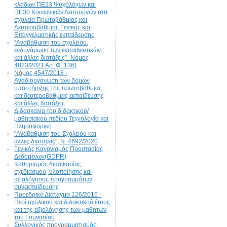
κλάδων ΠΕ23 Ψυχολόγων και
ΠΕ30 Κοινωνικών Λειτουργών στα
σχολεία Πρωτοβάθμιας και
Δευτεροβάθμιας Γενικής και
Επαγγελματικής εκπαίδευσης
“Αναβάθμιση του σχολείου,
ενδυνάμωση των εκπαιδευτικών
και άλλες διατάξεις”- Νόμος
4823/2021 Αρ. Φ. 136)
Νόμος 4547/2018 -
Αναδιοργάνωση των δομών
υποστήριξης της πρωτοβάθμιας
και δευτεροβάθμιας εκπαίδευσης
και άλλες διατάξεις
Διδασκαλία του διδακτικού/
μαθησιακού πεδίου Τεχνολογία και
Πληροφορική
"Αναβάθμιση του Σχολείου και
άλλες διατάξεις", N. 4692/2020
Γενικός Κανονισμός Προστασίας
Δεδομένων(GDPR)
Καθορισμός διαδικασίας
σχεδιασμού, υλοποίησης και
αξιολόγησης προγραμμάτων
συνεκπαίδευσης
Προεδρικό Διάταγμα 126/2016 -
Περί σχολικού και διδακτικού έτους
και της αξιολόγησης των μαθητών
του Γυμνασίου
Συλλογικός προγραμματισμός,