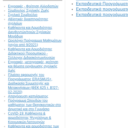
Εκπαιδευτικά Προγράμματα
Εγγραφές - Φοίτηση Aλλοδαπών
Εκπαιδευτικά προγράμματα
Σύμβουλος Σχολικής Ζωής
Εκπαιδευτικά προγράμματα
Σχολικό Συμβούλιο
Αθλητικές δραστηριότητες
σχολείων
Καθήκοντα και Αρμοδιότητες
Διευθυντών/τριών Σχολικών
Μονάδων
Ωρολόγιο Πρόγραμμα Μαθημάτων
(ισχύει από 9/2021)
Καθήκοντα και Αρμοδιότητες
Διδακτικού Προσωπικού -
Σύλλογος Διδασκόντων/ουσών
Εγγραφές, μετεγγραφές, φοίτηση
και θέματα οργάνωσης σχολικής
ζωής
Πλαίσιο εφαρμογής του
Προγράμματος ERASMUS+,
Διαδικασία Συμμετοχής και
Μετακινήσεων (ΦΕΚ 625 τ. Β'/27-
02-2020)
Απαγόρευση καπνίσματος
Πρόγραμμα Σπουδών του
μαθήματος των Θρησκευτικών στο
Δημοτικό και στο Γυμνάσιο
CoViD-19: Kαθήκοντα &
αρμοδιότητες Ψυχολόγων &
Κοινωνικών Λειτουργών
Καθήκοντα και αρμοδιότητες των