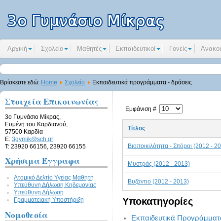
Αρχική
Σχολείο
Μαθητές
Εκπαιδευτικοί
Γονείς
Ανακοι
Βρίσκεστε εδώ:
Home
Σχολείο
Εκπαιδευτικά προγράμματα - δράσεις
Στοιχεία Επικοινωνίας
Εμφάνιση #
3ο Γυμνάσιο Μίκρας,
Ευμένη του Καρδιανού,
Τίτλος
57500 Καρδία
E:
3gymik@sch.gr
Βιοποικιλότητα - Σπόροι (2012 - 2
Τ: 23920 66156, 23920 66155
Χρήσιμα Έγγραφα
Μυστράς (2012 - 2013)
Ατομικό Δελτίο Υγείας Μαθητή
Βυζάντιο (2012 - 2013)
Υπεύθυνη Δήλωση Kηδεμονίας
Υπεύθυνη Δήλωση
Υποκατηγορίες
Γραμματειακή Υποστήριξη
Νομοθεσία
Εκπαιδευτικά Προγράμματα