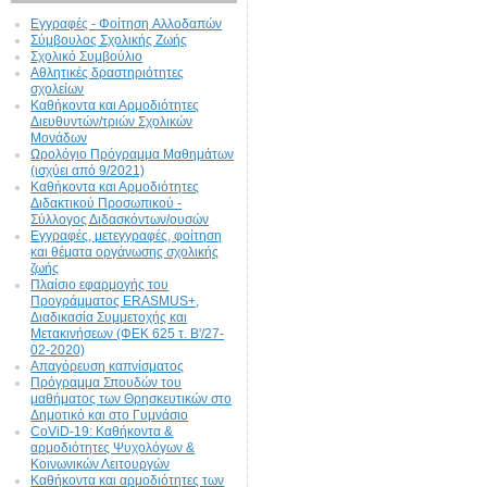
Εγγραφές - Φοίτηση Aλλοδαπών
Σύμβουλος Σχολικής Ζωής
Σχολικό Συμβούλιο
Αθλητικές δραστηριότητες
σχολείων
Καθήκοντα και Αρμοδιότητες
Διευθυντών/τριών Σχολικών
Μονάδων
Ωρολόγιο Πρόγραμμα Μαθημάτων
(ισχύει από 9/2021)
Καθήκοντα και Αρμοδιότητες
Διδακτικού Προσωπικού -
Σύλλογος Διδασκόντων/ουσών
Εγγραφές, μετεγγραφές, φοίτηση
και θέματα οργάνωσης σχολικής
ζωής
Πλαίσιο εφαρμογής του
Προγράμματος ERASMUS+,
Διαδικασία Συμμετοχής και
Μετακινήσεων (ΦΕΚ 625 τ. Β'/27-
02-2020)
Απαγόρευση καπνίσματος
Πρόγραμμα Σπουδών του
μαθήματος των Θρησκευτικών στο
Δημοτικό και στο Γυμνάσιο
CoViD-19: Kαθήκοντα &
αρμοδιότητες Ψυχολόγων &
Κοινωνικών Λειτουργών
Καθήκοντα και αρμοδιότητες των