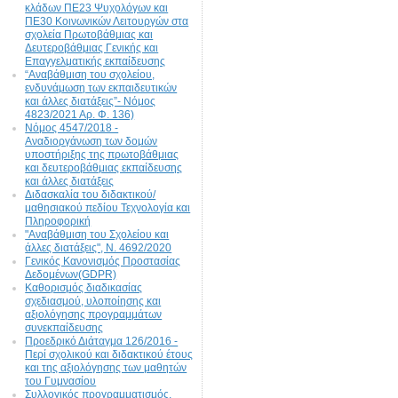
κλάδων ΠΕ23 Ψυχολόγων και
ΠΕ30 Κοινωνικών Λειτουργών στα
σχολεία Πρωτοβάθμιας και
Δευτεροβάθμιας Γενικής και
Επαγγελματικής εκπαίδευσης
“Αναβάθμιση του σχολείου,
ενδυνάμωση των εκπαιδευτικών
και άλλες διατάξεις”- Νόμος
4823/2021 Αρ. Φ. 136)
Νόμος 4547/2018 -
Αναδιοργάνωση των δομών
υποστήριξης της πρωτοβάθμιας
και δευτεροβάθμιας εκπαίδευσης
και άλλες διατάξεις
Διδασκαλία του διδακτικού/
μαθησιακού πεδίου Τεχνολογία και
Πληροφορική
"Αναβάθμιση του Σχολείου και
άλλες διατάξεις", N. 4692/2020
Γενικός Κανονισμός Προστασίας
Δεδομένων(GDPR)
Καθορισμός διαδικασίας
σχεδιασμού, υλοποίησης και
αξιολόγησης προγραμμάτων
συνεκπαίδευσης
Προεδρικό Διάταγμα 126/2016 -
Περί σχολικού και διδακτικού έτους
και της αξιολόγησης των μαθητών
του Γυμνασίου
Συλλογικός προγραμματισμός,