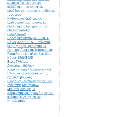
εσωτερική και εξωτερική
αξιολόγηση των σχολικών
μονάδων ως προς το εκπαιδευτικό
τους έργο
Καθορισμός διαδικασίας
σχεδιασμού, υλοποίησης και
αξιολόγησης προγραμμάτων
συνεκπαίδευσης
Ειδική Αγωγή
Προεδρικό Διάταγμα 39/2014
Νόμος 4327/2015 - Επείγοντα
μέτρα για την Πρωτοβάθμια,
Δευτεροβάθμια και Τριτοβάθμια
Εκπαίδευση και άλλες διατάξεις.
Νόμος 1566/1985
Ξένες Γλώσσες
Διατήρηση βιβλίων
Χρήση Κινητών Τηλεφώνων και
Ηλεκτρονικών Συσκευών στις
σχολικές μονάδες
Εκδρομές - Μετακινήσεις (2020)
Αναθέσεις Μαθημάτων
Μαθητές ανά Τμήμα
Καθήκοντα και αρμοδιότητες του
κλάδου ΠΕ25 Σχολικών
Νοσηλευτών