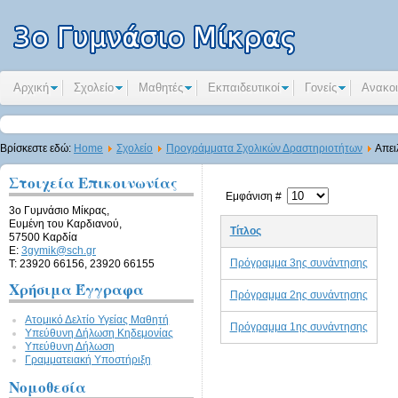
Αρχική
Σχολείο
Μαθητές
Εκπαιδευτικοί
Γονείς
Ανακοι
Βρίσκεστε εδώ:
Home
Σχολείο
Προγράμματα Σχολικών Δραστηριοτήτων
Απει
Στοιχεία Επικοινωνίας
Εμφάνιση #
3ο Γυμνάσιο Μίκρας,
Ευμένη του Καρδιανού,
Τίτλος
57500 Καρδία
E:
3gymik@sch.gr
Πρόγραμμα 3ης συνάντησης
Τ: 23920 66156, 23920 66155
Χρήσιμα Έγγραφα
Πρόγραμμα 2ης συνάντησης
Ατομικό Δελτίο Υγείας Μαθητή
Πρόγραμμα 1ης συνάντησης
Υπεύθυνη Δήλωση Kηδεμονίας
Υπεύθυνη Δήλωση
Γραμματειακή Υποστήριξη
Νομοθεσία