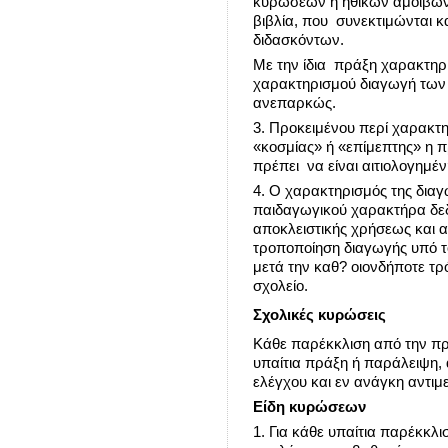
κυρώσεων ή ηθικών αμοιβών 
βιβλία, που συνεκτιμώνται κ
διδασκόντων.
Με την ίδια πράξη χαρακτηρίζ
χαρακτηρισμού διαγωγή των
ανεπαρκώς.
3. Προκειμένου περί χαρακτ
«κοσμίας» ή «επίμεπτης» η 
πρέπει να είναι αιτιολογημέν
4. Ο χαρακτηρισμός της δια
παιδαγωγικού χαρακτήρα δεδο
αποκλειστικής χρήσεως και α
τροποποίηση διαγωγής υπό τ
μετά την καθ? οιονδήποτε τρ
σχολείο.
Σχολικές κυρώσεις
Κάθε παρέκκλιση από την πρ
υπαίτια πράξη ή παράλειψη, 
ελέγχου και εν ανάγκη αντιμ
Είδη κυρώσεων
1. Για κάθε υπαίτια παρέκκλ