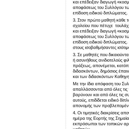
και επέδειξαν διαγωγή «κοσμ
αποφάσεως του Συλλόγου τω
επίδοση ειδικού διπλώματος.
3. Στον πρώτο μαθητή κάθε 
σχολείου που πέτυχε τουλάχι
και επέδειξαν διαγωγή «κοσμ
αποφάσεως του Συλλόγου τω
επίδοση ειδικού διπλώματος.
στους ισοβαθμήσαντες ισότιμ
3. Σε μαθητές που δικαιούντα
ή ασυνήθους ανιδιοτελούς φι
πράξεως, απονέμεται, κατό
διδασκόντων, δημόσιος έπαι
και των διδασκόντων Καθηγη
Με την ίδια απόφαση του Συλ
απαλλάσσονται από όλες τις 
βαρύνουν και από όλες τις σ
αυτούς, επιδίδεται ειδικό δί
απονομής των προβλεπομένω
4. Οι τιμητικές διακρίσεις απ
ημέρα της Εορτής της Σημαία
εκπρόσωποι των τοπικών αρχ