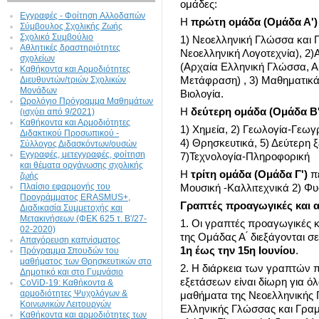
ομάδες:
Εγγραφές - Φοίτηση Aλλοδαπών
Η
πρώτη ομάδα (Ομάδα Α')
Σύμβουλος Σχολικής Ζωής
Σχολικό Συμβούλιο
1) Νεοελληνική Γλώσσα και 
Αθλητικές δραστηριότητες
Νεοελληνική Λογοτεχνία), 2
σχολείων
(Αρχαία Ελληνική Γλώσσα, Α
Καθήκοντα και Αρμοδιότητες
Διευθυντών/τριών Σχολικών
Μετάφραση) , 3) Μαθηματικά, 
Μονάδων
Βιολογία.
Ωρολόγιο Πρόγραμμα Μαθημάτων
Η
δεύτερη ομάδα (Ομάδα Β'
(ισχύει από 9/2021)
Καθήκοντα και Αρμοδιότητες
1) Χημεία, 2) Γεωλογία-Γεωγρ
Διδακτικού Προσωπικού -
4) Θρησκευτικά, 5) Δεύτερη 
Σύλλογος Διδασκόντων/ουσών
Εγγραφές, μετεγγραφές, φοίτηση
7)Τεχνολογία-Πληροφορική
και θέματα οργάνωσης σχολικής
Η
τρίτη ομάδα (Ομάδα Γ')
πε
ζωής
Πλαίσιο εφαρμογής του
Μουσική -Καλλιτεχνικά 2) Φυ
Προγράμματος ERASMUS+,
Γραπτές προαγωγικές και α
Διαδικασία Συμμετοχής και
Μετακινήσεων (ΦΕΚ 625 τ. Β'/27-
1. Οι γραπτές προαγωγικές κ
02-2020)
της Ομάδας Α ́ διεξάγονται σ
Απαγόρευση καπνίσματος
1η έως την 15η Ιουνίου
.
Πρόγραμμα Σπουδών του
μαθήματος των Θρησκευτικών στο
2. Η διάρκεια των γραπτών
Δημοτικό και στο Γυμνάσιο
εξετάσεων είναι δίωρη για ό
CoViD-19: Kαθήκοντα &
αρμοδιότητες Ψυχολόγων &
μαθήματα της Νεοελληνικής 
Κοινωνικών Λειτουργών
Ελληνικής Γλώσσας και Γραμμ
Καθήκοντα και αρμοδιότητες των