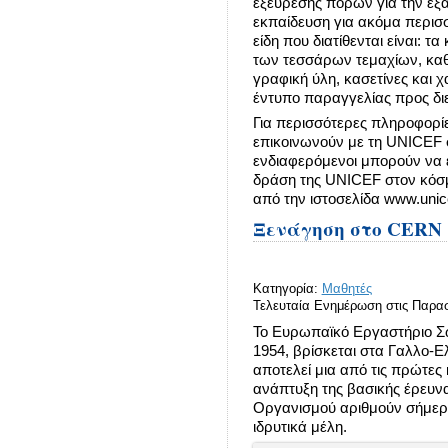
εξεύρεσης πόρων για την εξ
εκπαίδευση για ακόμα περισσ
είδη που διατίθενται είναι: 
των τεσσάρων τεμαχίων, καθ
γραφική ύλη, κασετίνες και 
έντυπο παραγγελίας προς διε
Για περισσότερες πληροφορί
επικοινωνούν με τη UNICEF σ
ενδιαφερόμενοι μπορούν να 
δράση της UNICEF στον κόσμ
από την ιστοσελίδα www.unice
Ξενάγηση στο CERN
Κατηγορία:
Μαθητές
Τελευταία Ενημέρωση στις Παρασ
Το Ευρωπαϊκό Εργαστήριο Σω
1954, βρίσκεται στα Γαλλο-Ε
αποτελεί μια από τις πρώτες
ανάπτυξη της βασικής έρευνας
Οργανισμού αριθμούν σήμερα
ιδρυτικά μέλη.