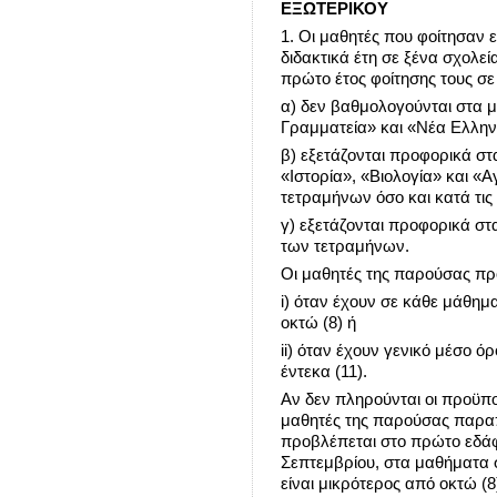
ΕΞΩΤΕΡΙΚΟΥ
1. Οι μαθητές που φοίτησαν ε
διδακτικά έτη σε ξένα σχολεί
πρώτο έτος φοίτησης τους σε
α) δεν βαθμολογούνται στα 
Γραμματεία» και «Νέα Ελλην
β) εξετάζονται προφορικά σ
«Ιστορία», «Βιολογία» και «Α
τετραμήνων όσο και κατά τις
γ) εξετάζονται προφορικά στ
των τετραμήνων.
Οι μαθητές της παρούσας πρ
i) όταν έχουν σε κάθε μάθημ
οκτώ (8) ή
ii) όταν έχουν γενικό μέσο 
έντεκα (11).
Αν δεν πληρούνται οι προϋπ
μαθητές της παρούσας παραπ
προβλέπεται στο πρώτο εδάφι
Σεπτεμβρίου, στα μαθήματα σ
είναι μικρότερος από οκτώ (8