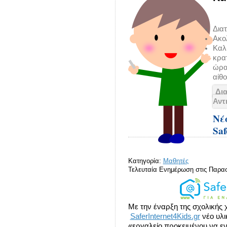
Δια
Ακολ
Καλ
κρατ
ώρα
αίθ
Δι
Αντ
Νέ
Saf
Κατηγορία:
Μαθητές
Τελευταία Ενημέρωση στις Παρασ
Με την έναρξη της σχολικής 
SaferInternet4Kids.gr
νέο υλι
«εργαλείο προκειμένου να ε