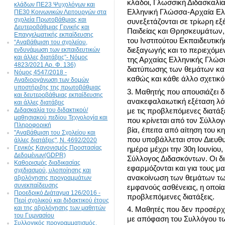
κλάδοι, Γλωσσική Διδασκαλία
κλάδων ΠΕ23 Ψυχολόγων και
Ελληνική Γλώσσα-Αρχαία Ελ
ΠΕ30 Κοινωνικών Λειτουργών στα
σχολεία Πρωτοβάθμιας και
συνεξετάζονται σε τρίωρη ε
Δευτεροβάθμιας Γενικής και
Παιδείας και Θρησκευμάτων, 
Επαγγελματικής εκπαίδευσης
του Ινστιτούτου Εκπαιδευτική
“Αναβάθμιση του σχολείου,
ενδυνάμωση των εκπαιδευτικών
διεξαγωγής και το περιεχόμε
και άλλες διατάξεις”- Νόμος
της Αρχαίας Ελληνικής Γλώσσ
4823/2021 Αρ. Φ. 136)
διατύπωσης των θεμάτων και
Νόμος 4547/2018 -
καθώς και κάθε άλλο σχετικό
Αναδιοργάνωση των δομών
υποστήριξης της πρωτοβάθμιας
3. Μαθητής που απουσιάζει 
και δευτεροβάθμιας εκπαίδευσης
ανακεφαλαιωτική εξέταση λ
και άλλες διατάξεις
Διδασκαλία του διδακτικού/
με τις προβλεπόμενες διατά
μαθησιακού πεδίου Τεχνολογία και
που κρίνεται από τον Σύλλο
Πληροφορική
βία, έπειτα από αίτηση του κη
"Αναβάθμιση του Σχολείου και
που υποβάλλεται στον Διευθυ
άλλες διατάξεις", N. 4692/2020
Γενικός Κανονισμός Προστασίας
ημέρα μέχρι την 30η Ιουνίου,
Δεδομένων(GDPR)
Σύλλογος Διδασκόντων. Οι δ
Καθορισμός διαδικασίας
εφαρμόζονται και για τους 
σχεδιασμού, υλοποίησης και
ανακοίνωση των θεμάτων των
αξιολόγησης προγραμμάτων
συνεκπαίδευσης
εμφανούς ασθένειας, η οποία
Προεδρικό Διάταγμα 126/2016 -
προβλεπόμενες διατάξεις.
Περί σχολικού και διδακτικού έτους
και της αξιολόγησης των μαθητών
4. Μαθητές που δεν προσέρχο
του Γυμνασίου
με απόφαση του Συλλόγου τω
Συλλογικός προγραμματισμός,