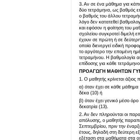
3. Αν σε ένα μάθημα για κάπο
δύο τετράμηνα, ως βαθμός επ
ο βαθμός του άλλου τετραμή
λόγο δεν κατατεθεί βαθμολο
και εφόσον η φοίτηση του μαθ
σχολείου συγκροτεί διμελή ε
έχουν σε πρώτη ή σε δεύτερ
οποία διενεργεί ειδική προφ
το αργότερο την επομένη ημ
τετραμήνου. Η βαθμολογία αυ
επίδοσης για κάθε τετράμηνο
ΠΡΟΑΓΩΓΗ ΜΑΘΗΤΩΝ ΓΥ
1. Ο μαθητής κρίνεται άξιος
α) όταν έχει σε κάθε μάθημα
δέκα (10) ή
β) όταν έχει γενικό μέσο όρ
δεκατρία (13).
2. Αν δεν πληρούνται οι π
απόλυσης, ο μαθητής παραπ
Σεπτεμβρίου, πριν την έναρ
έτους, δηλαδή στη δεύτερη ε
εξέταση στα μαθήματα στα οπ