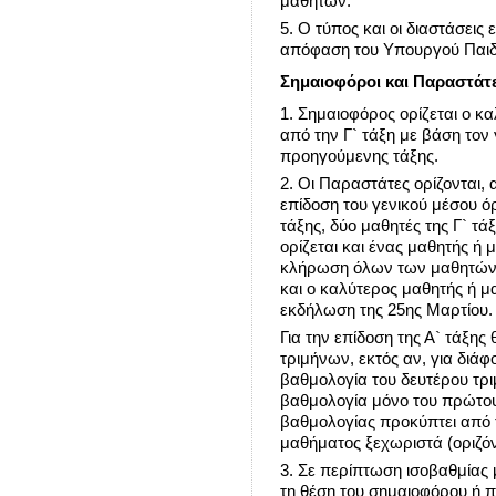
μαθητών.
5. Ο τύπος και οι διαστάσεις
απόφαση του Υπουργού Παιδ
Σημαιοφόροι και Παραστάτ
1. Σημαιοφόρος ορίζεται ο κ
από την Γ` τάξη με βάση τον
προηγούμενης τάξης.
2. Οι Παραστάτες ορίζονται, 
επίδοση του γενικού μέσου 
τάξης, δύο μαθητές της Γ` τά
ορίζεται και ένας μαθητής ή 
κλήρωση όλων των μαθητών 
και ο καλύτερος μαθητής ή μα
εκδήλωση της 25ης Μαρτίου.
Για την επίδοση της Α` τάξης
τριμήνων, εκτός αν, για διάφ
βαθμολογία του δευτέρου τρι
βαθμολογία μόνο του πρώτου
βαθμολογίας προκύπτει από 
μαθήματος ξεχωριστά (οριζόν
3. Σε περίπτωση ισοβαθμίας
τη θέση του σημαιοφόρου ή π