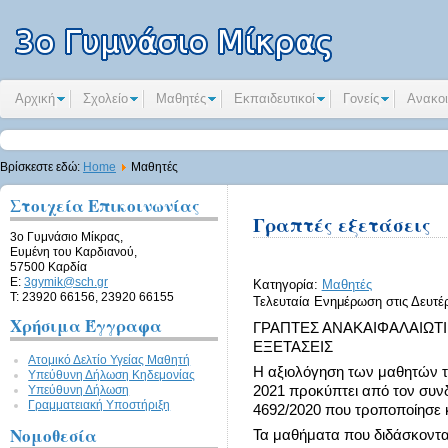
Αρχική
Σχολείο
Μαθητές
Εκπαιδευτικοί
Γονείς
Ανακοι
Βρίσκεστε εδώ:
Home
Μαθητές
Στοιχεία Επικοινωνίας
Γραπτές εξετάσεις
3ο Γυμνάσιο Μίκρας,
Ευμένη του Καρδιανού,
57500 Καρδία
E:
3gymik@sch.gr
Κατηγορία:
Μαθητές
Τ: 23920 66156, 23920 66155
Τελευταία Ενημέρωση στις Δευτέ
Χρήσιμα Έγγραφα
ΓΡΑΠΤΕΣ ΑΝΑΚΑΙΦΑΛΑΙΩΤΙ
ΕΞΕΤΑΣΕΙΣ
Ατομικό Δελτίο Υγείας Μαθητή
H αξιολόγηση των μαθητών τ
Υπεύθυνη Δήλωση Kηδεμονίας
Υπεύθυνη Δήλωση
2021 προκύπτει από τον συνδ
Γραμματειακή Υποστήριξη
4692/2020 που τροποποίησε κ
Νομοθεσία
Τα μαθήματα που διδάσκονται