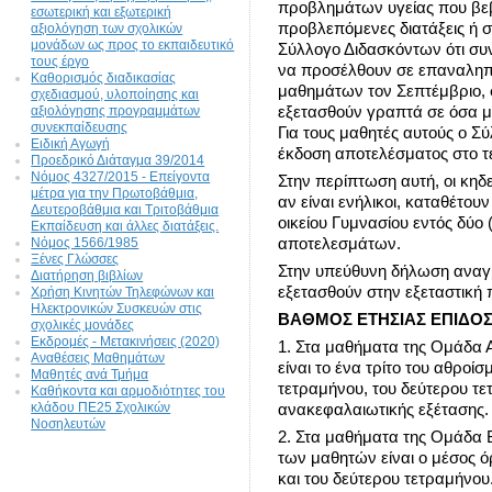
προβλημάτων υγείας που βε
εσωτερική και εξωτερική
προβλεπόμενες διατάξεις ή 
αξιολόγηση των σχολικών
μονάδων ως προς το εκπαιδευτικό
Σύλλογο Διδασκόντων ότι συν
τους έργο
να προσέλθουν σε επαναληπτ
Καθορισμός διαδικασίας
μαθημάτων τον Σεπτέμβριο, σ
σχεδιασμού, υλοποίησης και
εξετασθούν γραπτά σε όσα μ
αξιολόγησης προγραμμάτων
συνεκπαίδευσης
Για τους μαθητές αυτούς ο Σ
Ειδική Αγωγή
έκδοση αποτελέσματος στο τέ
Προεδρικό Διάταγμα 39/2014
Νόμος 4327/2015 - Επείγοντα
Στην περίπτωση αυτή, οι κηδε
μέτρα για την Πρωτοβάθμια,
αν είναι ενήλικοι, καταθέτου
Δευτεροβάθμια και Τριτοβάθμια
οικείου Γυμνασίου εντός δύο
Εκπαίδευση και άλλες διατάξεις.
αποτελεσμάτων.
Νόμος 1566/1985
Ξένες Γλώσσες
Στην υπεύθυνη δήλωση αναγρά
Διατήρηση βιβλίων
εξετασθούν στην εξεταστική 
Χρήση Κινητών Τηλεφώνων και
Ηλεκτρονικών Συσκευών στις
ΒΑΘΜΟΣ ΕΤΗΣΙΑΣ ΕΠΙΔΟ
σχολικές μονάδες
Εκδρομές - Μετακινήσεις (2020)
1. Στα μαθήματα της Ομάδα 
Αναθέσεις Μαθημάτων
είναι το ένα τρίτο του αθρο
Μαθητές ανά Τμήμα
τετραμήνου, του δεύτερου τε
Καθήκοντα και αρμοδιότητες του
κλάδου ΠΕ25 Σχολικών
ανακεφαλαιωτικής εξέτασης.
Νοσηλευτών
2. Στα μαθήματα της Ομάδα Β
των μαθητών είναι ο μέσος 
και του δεύτερου τετραμήνου