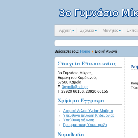
Αρχική
Σχολείο
Μαθητές
Εκπαι
Βρίσκεστε εδώ:
Home
Ειδική Αγωγή
Στοιχεία Επικοινωνίας
Νο
3ο Γυμνάσιο Μίκρας,
Ευμένη του Καρδιανού,
57500 Καρδία
Κατη
E:
3gymik@sch.gr
Τελε
Τ: 23920 66156, 23920 66155
Χρήσιμα Έγγραφα
Ατομικό Δελτίο Υγείας Μαθητή
Υπεύθυνη Δήλωση Kηδεμονίας
Υπεύθυνη Δήλωση
Γραμματειακή Υποστήριξη
Νομοθεσία