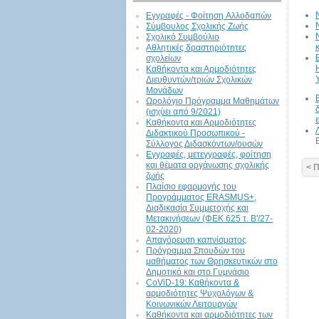
Εγγραφές - Φοίτηση Aλλοδαπών
Σύμβουλος Σχολικής Ζωής
Σχολικό Συμβούλιο
Αθλητικές δραστηριότητες
σχολείων
Καθήκοντα και Αρμοδιότητες
Διευθυντών/τριών Σχολικών
Μονάδων
Ωρολόγιο Πρόγραμμα Μαθημάτων
(ισχύει από 9/2021)
Καθήκοντα και Αρμοδιότητες
Διδακτικού Προσωπικού -
Σύλλογος Διδασκόντων/ουσών
Εγγραφές, μετεγγραφές, φοίτηση
και θέματα οργάνωσης σχολικής
< 
ζωής
Πλαίσιο εφαρμογής του
Προγράμματος ERASMUS+,
Διαδικασία Συμμετοχής και
Μετακινήσεων (ΦΕΚ 625 τ. Β'/27-
02-2020)
Απαγόρευση καπνίσματος
Πρόγραμμα Σπουδών του
μαθήματος των Θρησκευτικών στο
Δημοτικό και στο Γυμνάσιο
CoViD-19: Kαθήκοντα &
αρμοδιότητες Ψυχολόγων &
Κοινωνικών Λειτουργών
Καθήκοντα και αρμοδιότητες των