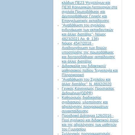
κλάδων ΠΕ23 Ψυχολόγων και
ΠΕ30 Κοινωνικών Λειτουργών στα
σχολεία Πρωτοβάθμιας και
Δευτεροβάθμιας Γενικής και
Επαγγελματικής εκπαίδευσης
“Αναβάθμιση του σχολείου,
ενδυνάμωση των εκπαιδευτικών
και άλλες διατάξεις”- Νόμος
4823/2021 Αρ. Φ. 136)
Νόμος 4547/2018 -
Αναδιοργάνωση των δομών
υποστήριξης της πρωτοβάθμιας
και δευτεροβάθμιας εκπαίδευσης
και άλλες διατάξεις
Διδασκαλία του διδακτικού/
μαθησιακού πεδίου Τεχνολογία και
Πληροφορική
"Αναβάθμιση του Σχολείου και
άλλες διατάξεις", N. 4692/2020
Γενικός Κανονισμός Προστασίας
Δεδομένων(GDPR)
Καθορισμός διαδικασίας
σχεδιασμού, υλοποίησης και
αξιολόγησης προγραμμάτων
συνεκπαίδευσης
Προεδρικό Διάταγμα 126/2016 -
Περί σχολικού και διδακτικού έτους
και της αξιολόγησης των μαθητών
του Γυμνασίου
Συλλογικός προγραμματισμός,