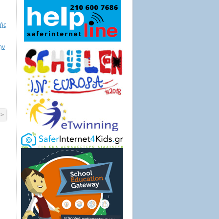
γής
ην
 >