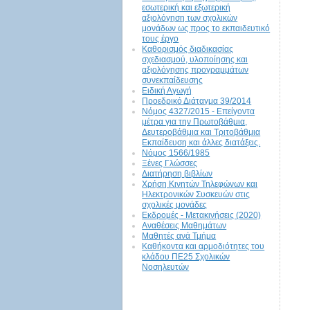
εσωτερική και εξωτερική
αξιολόγηση των σχολικών
μονάδων ως προς το εκπαιδευτικό
τους έργο
Καθορισμός διαδικασίας
σχεδιασμού, υλοποίησης και
αξιολόγησης προγραμμάτων
συνεκπαίδευσης
Ειδική Αγωγή
Προεδρικό Διάταγμα 39/2014
Νόμος 4327/2015 - Επείγοντα
μέτρα για την Πρωτοβάθμια,
Δευτεροβάθμια και Τριτοβάθμια
Εκπαίδευση και άλλες διατάξεις.
Νόμος 1566/1985
Ξένες Γλώσσες
Διατήρηση βιβλίων
Χρήση Κινητών Τηλεφώνων και
Ηλεκτρονικών Συσκευών στις
σχολικές μονάδες
Εκδρομές - Μετακινήσεις (2020)
Αναθέσεις Μαθημάτων
Μαθητές ανά Τμήμα
Καθήκοντα και αρμοδιότητες του
κλάδου ΠΕ25 Σχολικών
Νοσηλευτών