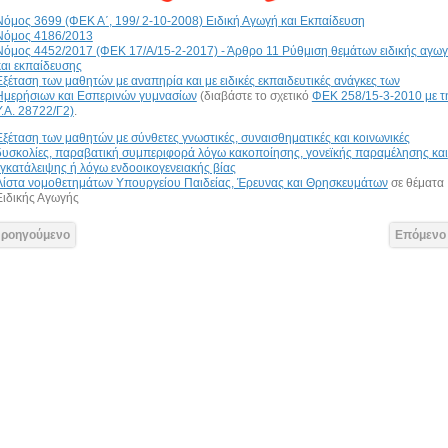
Νόμος 3699 (ΦΕΚ Α΄, 199/ 2-10-2008) Ειδική Αγωγή και Εκπαίδευση
Νόμος 4186/2013
Νόμος 4452/2017 (ΦΕΚ 17/Α/15-2-2017) - Άρθρο 11 Ρύθμιση θεμάτων ειδικής αγω
και εκπαίδευσης
Εξέταση των μαθητών με αναπηρία και με ειδικές εκπαιδευτικές ανάγκες των
Ημερήσιων και Εσπερινών γυμνασίων
(διαβάστε το σχετικό
ΦΕΚ 258/15-3-2010 με τ
Υ.Α. 28722/Γ2)
.
Εξέταση των μαθητών με σύνθετες γνωστικές, συναισθηματικές και κοινωνικές
δυσκολίες, παραβατική συμπεριφορά λόγω κακοποίησης, γονεϊκής παραμέλησης και
εγκατάλειψης ή λόγω ενδοοικογενειακής βίας
Λίστα νομοθετημάτων Υπουργείου Παιδείας, Έρευνας και Θρησκευμάτων
σε θέματα
Ειδικής Αγωγής
Προηγούμενο
Επόμενο