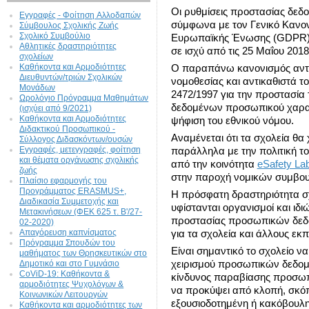
Οι ρυθμίσεις προστασίας δεδ
Εγγραφές - Φοίτηση Aλλοδαπών
σύμφωνα με τον Γενικό Κανο
Σύμβουλος Σχολικής Ζωής
Σχολικό Συμβούλιο
Ευρωπαϊκής Ένωσης (GDPR) 
Αθλητικές δραστηριότητες
σε ισχύ από τις 25 Μαΐου 201
σχολείων
Καθήκοντα και Αρμοδιότητες
Ο παραπάνω κανονισμός αντι
Διευθυντών/τριών Σχολικών
νομοθεσίας και αντικαθιστά 
Μονάδων
2472/1997 για την προστασία
Ωρολόγιο Πρόγραμμα Μαθημάτων
δεδομένων προσωπικού χαρακτ
(ισχύει από 9/2021)
Καθήκοντα και Αρμοδιότητες
ψήφιση του εθνικού νόμου.
Διδακτικού Προσωπικού -
Αναμένεται ότι τα σχολεία θα
Σύλλογος Διδασκόντων/ουσών
Εγγραφές, μετεγγραφές, φοίτηση
παράλληλα με την πολιτική τ
και θέματα οργάνωσης σχολικής
από την κοινότητα
eSafety Lab
ζωής
στην παροχή νομικών συμβο
Πλαίσιο εφαρμογής του
Προγράμματος ERASMUS+,
Η πρόσφατη δραστηριότητα σχ
Διαδικασία Συμμετοχής και
υφίστανται οργανισμοί και ιδι
Μετακινήσεων (ΦΕΚ 625 τ. Β'/27-
προστασίας προσωπικών δεδ
02-2020)
Απαγόρευση καπνίσματος
για τα σχολεία και άλλους εκ
Πρόγραμμα Σπουδών του
Είναι σημαντικό το σχολείο να
μαθήματος των Θρησκευτικών στο
Δημοτικό και στο Γυμνάσιο
χειρισμού προσωπικών δεδομέ
CoViD-19: Kαθήκοντα &
κίνδυνος παραβίασης προσω
αρμοδιότητες Ψυχολόγων &
να προκύψει από κλοπή, σκόπ
Κοινωνικών Λειτουργών
εξουσιοδοτημένη ή κακόβου
Καθήκοντα και αρμοδιότητες των