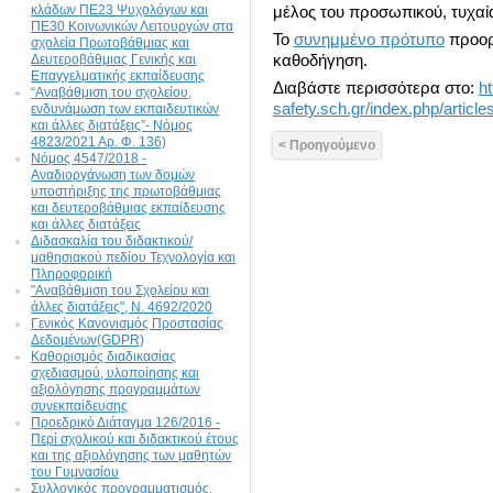
κλάδων ΠΕ23 Ψυχολόγων και
μέλος του προσωπικού, τυχαί
ΠΕ30 Κοινωνικών Λειτουργών στα
Το
συνημμένο πρότυπο
προορί
σχολεία Πρωτοβάθμιας και
Δευτεροβάθμιας Γενικής και
καθοδήγηση.
Επαγγελματικής εκπαίδευσης
Διαβάστε περισσότερα στο:
ht
“Αναβάθμιση του σχολείου,
safety.sch.gr/index.php/article
ενδυνάμωση των εκπαιδευτικών
και άλλες διατάξεις”- Νόμος
4823/2021 Αρ. Φ. 136)
< Προηγούμενο
Νόμος 4547/2018 -
Αναδιοργάνωση των δομών
υποστήριξης της πρωτοβάθμιας
και δευτεροβάθμιας εκπαίδευσης
και άλλες διατάξεις
Διδασκαλία του διδακτικού/
μαθησιακού πεδίου Τεχνολογία και
Πληροφορική
"Αναβάθμιση του Σχολείου και
άλλες διατάξεις", N. 4692/2020
Γενικός Κανονισμός Προστασίας
Δεδομένων(GDPR)
Καθορισμός διαδικασίας
σχεδιασμού, υλοποίησης και
αξιολόγησης προγραμμάτων
συνεκπαίδευσης
Προεδρικό Διάταγμα 126/2016 -
Περί σχολικού και διδακτικού έτους
και της αξιολόγησης των μαθητών
του Γυμνασίου
Συλλογικός προγραμματισμός,