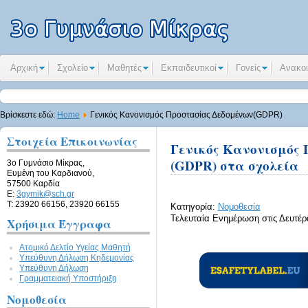
Αρχική
Σχολείο
Μαθητές
Εκπαιδευτικοί
Γονείς
Ανακοι
Βρίσκεστε εδώ:
Home
Γενικός Κανονισμός Προστασίας Δεδομένων(GDPR)
Στοιχεία Επικοινωνίας
Γενικός Κανονισμός
(GDPR) στα σχολεία
3ο Γυμνάσιο Μίκρας,
Ευμένη του Καρδιανού,
57500 Καρδία
E:
3gymik@sch.gr
Τ: 23920 66156, 23920 66155
Κατηγορία:
Νομοθεσία
Τελευταία Ενημέρωση στις Δευτέρ
Χρήσιμα Έγγραφα
Ατομικό Δελτίο Υγείας Μαθητή
Υπεύθυνη Δήλωση Kηδεμονίας
Υπεύθυνη Δήλωση
Γραμματειακή Υποστήριξη
Νομοθεσία