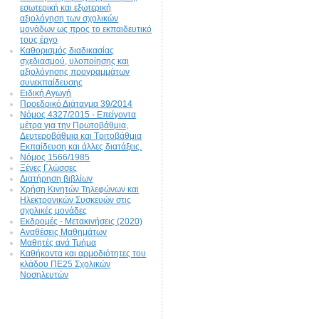
εσωτερική και εξωτερική
αξιολόγηση των σχολικών
μονάδων ως προς το εκπαιδευτικό
τους έργο
Καθορισμός διαδικασίας
σχεδιασμού, υλοποίησης και
αξιολόγησης προγραμμάτων
συνεκπαίδευσης
Ειδική Αγωγή
Προεδρικό Διάταγμα 39/2014
Νόμος 4327/2015 - Επείγοντα
μέτρα για την Πρωτοβάθμια,
Δευτεροβάθμια και Τριτοβάθμια
Εκπαίδευση και άλλες διατάξεις.
Νόμος 1566/1985
Ξένες Γλώσσες
Διατήρηση βιβλίων
Χρήση Κινητών Τηλεφώνων και
Ηλεκτρονικών Συσκευών στις
σχολικές μονάδες
Εκδρομές - Μετακινήσεις (2020)
Αναθέσεις Μαθημάτων
Μαθητές ανά Τμήμα
Καθήκοντα και αρμοδιότητες του
κλάδου ΠΕ25 Σχολικών
Νοσηλευτών