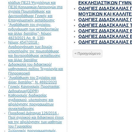
ΕΚΚΛΗΣΙΑΣΤΙΚΩΝ ΓΥΜΝ
κλάδων ΠΕ23 Ψυχολόγων και
ΠΕ30 Κοινωνικών Λειτουργών στα
ΟΔΗΓΙΕΣ ΔΙΔΑΣΚΑΛΙΑΣ
σχολεία Πρωτοβάθμιας και
ΜΟΥΣΙΚΩΝ ΚΑΙ ΚΑΛΛΙΤ
Δευτεροβάθμιας Γενικής και
ΟΔΗΓΙΕΣ ΔΙΔΑΣΚΑΛΙΑΣ 
Επαγγελματικής εκπαίδευσης
“Αναβάθμιση του σχολείου,
ΟΔΗΓΙΕΣ ΔΙΔΑΣΚΑΛΙΑΣ
ενδυνάμωση των εκπαιδευτικών
ΟΔΗΓΙΕΣ ΔΙΔΑΣΚΑΛΙΑΣ Β
και άλλες διατάξεις”- Νόμος
ΟΔΗΓΙΕΣ ΔΙΔΑΣΚΑΛΙΑΣ Β
4823/2021 Αρ. Φ. 136)
ΟΔΗΓΙΕΣ ΔΙΔΑΣΚΑΛΙΑΣ Β
Νόμος 4547/2018 -
Αναδιοργάνωση των δομών
υποστήριξης της πρωτοβάθμιας
< Προηγούμενο
και δευτεροβάθμιας εκπαίδευσης
και άλλες διατάξεις
Διδασκαλία του διδακτικού/
μαθησιακού πεδίου Τεχνολογία και
Πληροφορική
"Αναβάθμιση του Σχολείου και
άλλες διατάξεις", N. 4692/2020
Γενικός Κανονισμός Προστασίας
Δεδομένων(GDPR)
Καθορισμός διαδικασίας
σχεδιασμού, υλοποίησης και
αξιολόγησης προγραμμάτων
συνεκπαίδευσης
Προεδρικό Διάταγμα 126/2016 -
Περί σχολικού και διδακτικού έτους
και της αξιολόγησης των μαθητών
του Γυμνασίου
Συλλογικός προγραμματισμός,