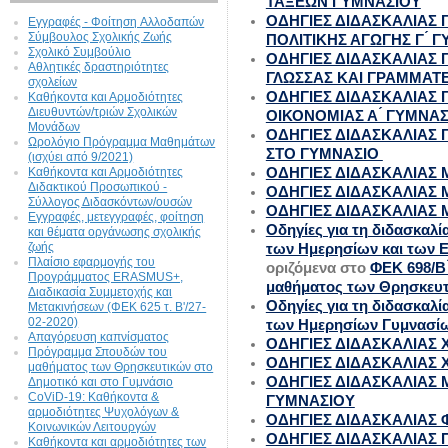
ΤΑΞΕΩΝ ΓΥΜΝΑΣΙΟΥ
ΟΔΗΓΙΕΣ ΔΙΔΑΣΚΑΛΙΑΣ 
Εγγραφές - Φοίτηση Aλλοδαπών
Σύμβουλος Σχολικής Ζωής
ΠΟΛΙΤΙΚΗΣ ΑΓΩΓΗΣ Γ ́ 
Σχολικό Συμβούλιο
ΟΔΗΓΙΕΣ ΔΙΔΑΣΚΑΛΙΑΣ
Αθλητικές δραστηριότητες
ΓΛΩΣΣΑΣ ΚΑΙ ΓΡΑΜΜΑΤΕΙΑΣ
σχολείων
ΟΔΗΓΙΕΣ ΔΙΔΑΣΚΑΛΙΑΣ 
Καθήκοντα και Αρμοδιότητες
Διευθυντών/τριών Σχολικών
ΟΙΚΟΝΟΜΙΑΣ Α ́ ΓΥΜΝΑ
Μονάδων
ΟΔΗΓΙΕΣ ΔΙΔΑΣΚΑΛΙΑΣ 
Ωρολόγιο Πρόγραμμα Μαθημάτων
ΣΤΟ ΓΥΜΝΑΣΙΟ
(ισχύει από 9/2021)
ΟΔΗΓΙΕΣ ΔΙΔΑΣΚΑΛΙΑΣ 
Καθήκοντα και Αρμοδιότητες
Διδακτικού Προσωπικού -
ΟΔΗΓΙΕΣ ΔΙΔΑΣΚΑΛΙΑΣ 
Σύλλογος Διδασκόντων/ουσών
ΟΔΗΓΙΕΣ ΔΙΔΑΣΚΑΛΙΑΣ 
Εγγραφές, μετεγγραφές, φοίτηση
Οδηγίες για τη διδασκαλ
και θέματα οργάνωσης σχολικής
ζωής
των Ημερησίων και των 
Πλαίσιο εφαρμογής του
οριζόμενα στο
ΦΕΚ 698/Β 
Προγράμματος ERASMUS+,
μαθήματος των Θρησκευτι
Διαδικασία Συμμετοχής και
Οδηγίες για τη διδασκαλι
Μετακινήσεων (ΦΕΚ 625 τ. Β'/27-
02-2020)
των Ημερησίων Γυμνασί
Απαγόρευση καπνίσματος
ΟΔΗΓΙΕΣ ΔΙΔΑΣΚΑΛΙΑΣ 
Πρόγραμμα Σπουδών του
ΟΔΗΓΙΕΣ ΔΙΔΑΣΚΑΛΙΑΣ Χ
μαθήματος των Θρησκευτικών στο
ΟΔΗΓΙΕΣ ΔΙΔΑΣΚΑΛΙΑΣ 
Δημοτικό και στο Γυμνάσιο
CoViD-19: Kαθήκοντα &
ΓΥΜΝΑΣΙΟΥ
αρμοδιότητες Ψυχολόγων &
ΟΔΗΓΙΕΣ ΔΙΔΑΣΚΑΛΙΑΣ 
Κοινωνικών Λειτουργών
ΟΔΗΓΙΕΣ ΔΙΔΑΣΚΑΛΙΑΣ
Καθήκοντα και αρμοδιότητες των