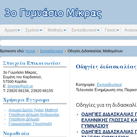
Αρχική
Σχολείο
Μαθητές
Εκπαιδευτικοί
Γονείς
Ανακοι
Βρίσκεστε εδώ:
Home
Εκπαιδευτικοί
Οδηγίες Διδασκαλίας Μαθημάτων
Στοιχεία Επικοινωνίας
Οδηγίες διδασκαλίας
3ο Γυμνάσιο Μίκρας,
Ευμένη του Καρδιανού,
57500 Καρδία
Κατηγορία:
Εκπαιδευτικοί
E:
3gymik@sch.gr
Τελευταία Ενημέρωση στις Παρασκ
Τ: 23920 66156, 23920 66155
Χρήσιμα Έγγραφα
Οδηγίες για τη διδασκαλ
Ατομικό Δελτίο Υγείας Μαθητή
ΟΔΗΓΙΕΣ ΔΙΔΑΣΚΑΛΙΑΣ 
Υπεύθυνη Δήλωση Kηδεμονίας
Υπεύθυνη Δήλωση
ΕΛΛΗΝΙΚΗΣ ΓΛΩΣΣΑΣ ΚΑΙ Γ
Γραμματειακή Υποστήριξη
ΓΥΜΝΑΣΙΟΥ
Νομοθεσία
ΟΔΗΓΙΕΣ ΔΙΔΑΣΚΑΛΙΑΣ ΓΙΑ