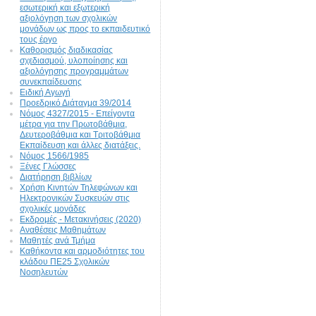
εσωτερική και εξωτερική
αξιολόγηση των σχολικών
μονάδων ως προς το εκπαιδευτικό
τους έργο
Καθορισμός διαδικασίας
σχεδιασμού, υλοποίησης και
αξιολόγησης προγραμμάτων
συνεκπαίδευσης
Ειδική Αγωγή
Προεδρικό Διάταγμα 39/2014
Νόμος 4327/2015 - Επείγοντα
μέτρα για την Πρωτοβάθμια,
Δευτεροβάθμια και Τριτοβάθμια
Εκπαίδευση και άλλες διατάξεις.
Νόμος 1566/1985
Ξένες Γλώσσες
Διατήρηση βιβλίων
Χρήση Κινητών Τηλεφώνων και
Ηλεκτρονικών Συσκευών στις
σχολικές μονάδες
Εκδρομές - Μετακινήσεις (2020)
Αναθέσεις Μαθημάτων
Μαθητές ανά Τμήμα
Καθήκοντα και αρμοδιότητες του
κλάδου ΠΕ25 Σχολικών
Νοσηλευτών