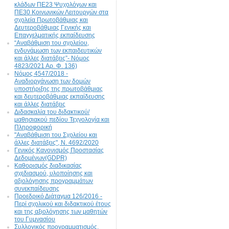
κλάδων ΠΕ23 Ψυχολόγων και
ΠΕ30 Κοινωνικών Λειτουργών στα
σχολεία Πρωτοβάθμιας και
Δευτεροβάθμιας Γενικής και
Επαγγελματικής εκπαίδευσης
“Αναβάθμιση του σχολείου,
ενδυνάμωση των εκπαιδευτικών
και άλλες διατάξεις”- Νόμος
4823/2021 Αρ. Φ. 136)
Νόμος 4547/2018 -
Αναδιοργάνωση των δομών
υποστήριξης της πρωτοβάθμιας
και δευτεροβάθμιας εκπαίδευσης
και άλλες διατάξεις
Διδασκαλία του διδακτικού/
μαθησιακού πεδίου Τεχνολογία και
Πληροφορική
"Αναβάθμιση του Σχολείου και
άλλες διατάξεις", N. 4692/2020
Γενικός Κανονισμός Προστασίας
Δεδομένων(GDPR)
Καθορισμός διαδικασίας
σχεδιασμού, υλοποίησης και
αξιολόγησης προγραμμάτων
συνεκπαίδευσης
Προεδρικό Διάταγμα 126/2016 -
Περί σχολικού και διδακτικού έτους
και της αξιολόγησης των μαθητών
του Γυμνασίου
Συλλογικός προγραμματισμός,