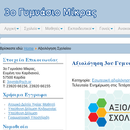
Αρχική
Σχολείο
Μαθητές
Εκπαιδευτικοί
Γονείς
Ανακοι
Βρίσκεστε εδώ:
Home
Αξιολόγηση Σχολείου
Στοιχεία Επικοινωνίας
Αξιολόγηση 3ου Γυμν
3ο Γυμνάσιο Μίκρας,
Ευμένη του Καρδιανού,
57500 Καρδία
Κατηγορία:
Εσωτερική αξιολόγηση
E:
3gymik@sch.gr
Τελευταία Ενημέρωση στις Τετάρτη
Τ: 23920 66156, 23920 66155
Χρήσιμα Έγγραφα
Ατομικό Δελτίο Υγείας Μαθητή
Υπεύθυνη Δήλωση Kηδεμονίας
Υπεύθυνη Δήλωση
Γραμματειακή Υποστήριξη
Νομοθεσία