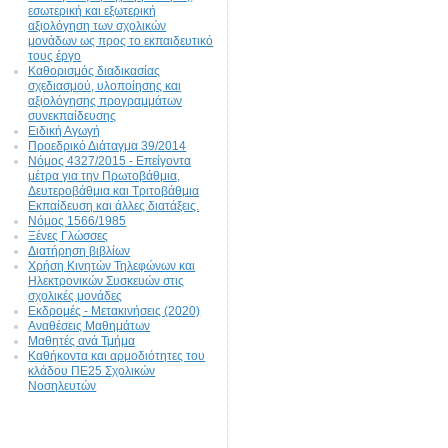
εσωτερική και εξωτερική
αξιολόγηση των σχολικών
μονάδων ως προς το εκπαιδευτικό
τους έργο
Καθορισμός διαδικασίας
σχεδιασμού, υλοποίησης και
αξιολόγησης προγραμμάτων
συνεκπαίδευσης
Ειδική Αγωγή
Προεδρικό Διάταγμα 39/2014
Νόμος 4327/2015 - Επείγοντα
μέτρα για την Πρωτοβάθμια,
Δευτεροβάθμια και Τριτοβάθμια
Εκπαίδευση και άλλες διατάξεις.
Νόμος 1566/1985
Ξένες Γλώσσες
Διατήρηση βιβλίων
Χρήση Κινητών Τηλεφώνων και
Ηλεκτρονικών Συσκευών στις
σχολικές μονάδες
Εκδρομές - Μετακινήσεις (2020)
Αναθέσεις Μαθημάτων
Μαθητές ανά Τμήμα
Καθήκοντα και αρμοδιότητες του
κλάδου ΠΕ25 Σχολικών
Νοσηλευτών