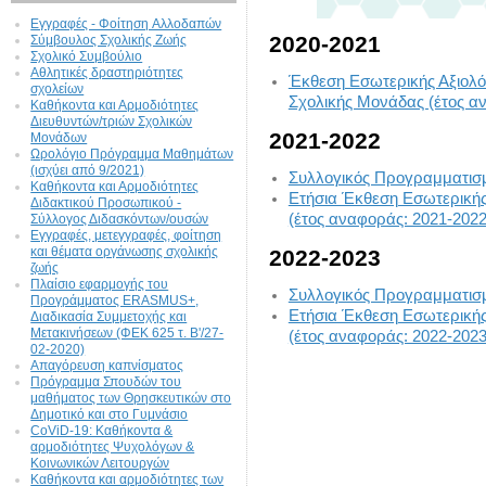
Εγγραφές - Φοίτηση Aλλοδαπών
2020-2021
Σύμβουλος Σχολικής Ζωής
Σχολικό Συμβούλιο
Αθλητικές δραστηριότητες
Έκθεση Εσωτερικής Αξιολό
σχολείων
Σχολικής Μονάδας (έτος α
Καθήκοντα και Αρμοδιότητες
Διευθυντών/τριών Σχολικών
2021-2022
Μονάδων
Ωρολόγιο Πρόγραμμα Μαθημάτων
(ισχύει από 9/2021)
Συλλογικός Προγραμματισμ
Καθήκοντα και Αρμοδιότητες
Ετήσια Έκθεση Εσωτερικής
Διδακτικού Προσωπικού -
(έτος αναφοράς: 2021-2022
Σύλλογος Διδασκόντων/ουσών
Εγγραφές, μετεγγραφές, φοίτηση
και θέματα οργάνωσης σχολικής
2022-2023
ζωής
Πλαίσιο εφαρμογής του
Συλλογικός Προγραμματισμ
Προγράμματος ERASMUS+,
Ετήσια Έκθεση Εσωτερικής
Διαδικασία Συμμετοχής και
Μετακινήσεων (ΦΕΚ 625 τ. Β'/27-
(έτος αναφοράς: 2022-2023
02-2020)
Απαγόρευση καπνίσματος
Πρόγραμμα Σπουδών του
μαθήματος των Θρησκευτικών στο
Δημοτικό και στο Γυμνάσιο
CoViD-19: Kαθήκοντα &
αρμοδιότητες Ψυχολόγων &
Κοινωνικών Λειτουργών
Καθήκοντα και αρμοδιότητες των