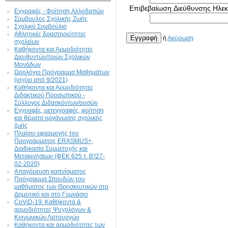
Επιβεβαίωση Διεύθυνσης Ηλεκ
Εγγραφές - Φοίτηση Aλλοδαπών
Σύμβουλος Σχολικής Ζωής
Σχολικό Συμβούλιο
Αθλητικές δραστηριότητες
Εγγραφή
ή
Ακύρωση
σχολείων
Καθήκοντα και Αρμοδιότητες
Διευθυντών/τριών Σχολικών
Μονάδων
Ωρολόγιο Πρόγραμμα Μαθημάτων
(ισχύει από 9/2021)
Καθήκοντα και Αρμοδιότητες
Διδακτικού Προσωπικού -
Σύλλογος Διδασκόντων/ουσών
Εγγραφές, μετεγγραφές, φοίτηση
και θέματα οργάνωσης σχολικής
ζωής
Πλαίσιο εφαρμογής του
Προγράμματος ERASMUS+,
Διαδικασία Συμμετοχής και
Μετακινήσεων (ΦΕΚ 625 τ. Β'/27-
02-2020)
Απαγόρευση καπνίσματος
Πρόγραμμα Σπουδών του
μαθήματος των Θρησκευτικών στο
Δημοτικό και στο Γυμνάσιο
CoViD-19: Kαθήκοντα &
αρμοδιότητες Ψυχολόγων &
Κοινωνικών Λειτουργών
Καθήκοντα και αρμοδιότητες των