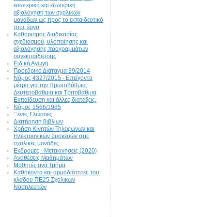
εσωτερική και εξωτερική
αξιολόγηση των σχολικών
μονάδων ως προς το εκπαιδευτικό
τους έργο
Καθορισμός διαδικασίας
σχεδιασμού, υλοποίησης και
αξιολόγησης προγραμμάτων
συνεκπαίδευσης
Ειδική Αγωγή
Προεδρικό Διάταγμα 39/2014
Νόμος 4327/2015 - Επείγοντα
μέτρα για την Πρωτοβάθμια,
Δευτεροβάθμια και Τριτοβάθμια
Εκπαίδευση και άλλες διατάξεις.
Νόμος 1566/1985
Ξένες Γλώσσες
Διατήρηση βιβλίων
Χρήση Κινητών Τηλεφώνων και
Ηλεκτρονικών Συσκευών στις
σχολικές μονάδες
Εκδρομές - Μετακινήσεις (2020)
Αναθέσεις Μαθημάτων
Μαθητές ανά Τμήμα
Καθήκοντα και αρμοδιότητες του
κλάδου ΠΕ25 Σχολικών
Νοσηλευτών