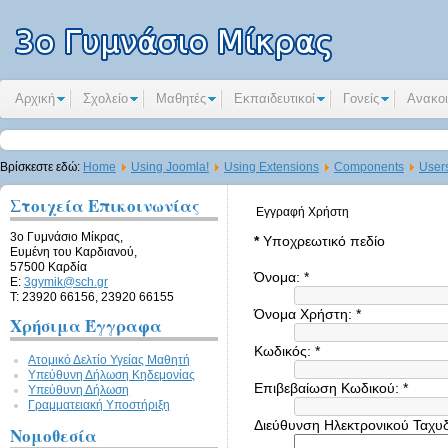
Αρχική
Σχολείο
Μαθητές
Εκπαιδευτικοί
Γονείς
Ανακοι
Βρίσκεστε εδώ:
Home
Using Joomla!
Using Extensions
Components
User
Στοιχεία Επικοινωνίας
Εγγραφή Χρήστη
3ο Γυμνάσιο Μίκρας,
*
Υποχρεωτικό πεδίο
Ευμένη του Καρδιανού,
57500 Καρδία
Όνομα:
*
E:
3gymik@sch.gr
Τ: 23920 66156, 23920 66155
Όνομα Χρήστη:
*
Χρήσιμα Έγγραφα
Κωδικός:
*
Ατομικό Δελτίο Υγείας Μαθητή
Υπεύθυνη Δήλωση Kηδεμονίας
Επιβεβαίωση Κωδικού:
*
Υπεύθυνη Δήλωση
Γραμματειακή Υποστήριξη
Διεύθυνση Ηλεκτρονικού Ταχυ
Νομοθεσία