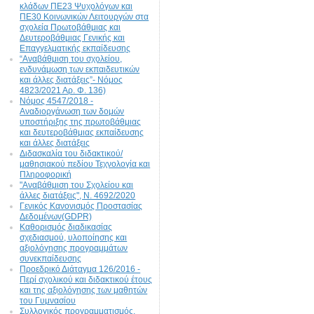
κλάδων ΠΕ23 Ψυχολόγων και
ΠΕ30 Κοινωνικών Λειτουργών στα
σχολεία Πρωτοβάθμιας και
Δευτεροβάθμιας Γενικής και
Επαγγελματικής εκπαίδευσης
“Αναβάθμιση του σχολείου,
ενδυνάμωση των εκπαιδευτικών
και άλλες διατάξεις”- Νόμος
4823/2021 Αρ. Φ. 136)
Νόμος 4547/2018 -
Αναδιοργάνωση των δομών
υποστήριξης της πρωτοβάθμιας
και δευτεροβάθμιας εκπαίδευσης
και άλλες διατάξεις
Διδασκαλία του διδακτικού/
μαθησιακού πεδίου Τεχνολογία και
Πληροφορική
"Αναβάθμιση του Σχολείου και
άλλες διατάξεις", N. 4692/2020
Γενικός Κανονισμός Προστασίας
Δεδομένων(GDPR)
Καθορισμός διαδικασίας
σχεδιασμού, υλοποίησης και
αξιολόγησης προγραμμάτων
συνεκπαίδευσης
Προεδρικό Διάταγμα 126/2016 -
Περί σχολικού και διδακτικού έτους
και της αξιολόγησης των μαθητών
του Γυμνασίου
Συλλογικός προγραμματισμός,