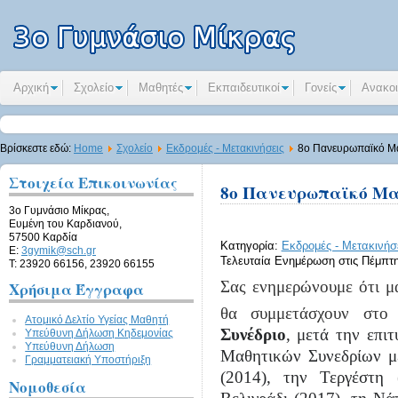
Αρχική
Σχολείο
Μαθητές
Εκπαιδευτικοί
Γονείς
Ανακοι
Βρίσκεστε εδώ:
Home
Σχολείο
Εκδρομές - Μετακινήσεις
8ο Πανευρωπαϊκό Μα
Στοιχεία Επικοινωνίας
8ο Πανευρωπαϊκό Μα
3ο Γυμνάσιο Μίκρας,
Ευμένη του Καρδιανού,
57500 Καρδία
Κατηγορία:
Εκδρομές - Μετακινήσ
E:
3gymik@sch.gr
Τελευταία Ενημέρωση στις Πέμπτη
Τ: 23920 66156, 23920 66155
Σας ενημερώνουμε ότι μα
Χρήσιμα Έγγραφα
θα συμμετάσχουν σ
Ατομικό Δελτίο Υγείας Μαθητή
Συνέδριο
, μετά την επι
Υπεύθυνη Δήλωση Kηδεμονίας
Υπεύθυνη Δήλωση
Μαθητικών Συνεδρίων μ
Γραμματειακή Υποστήριξη
(2014), την Τεργέστη 
Νομοθεσία