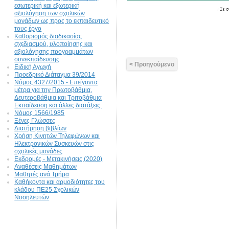
εσωτερική και εξωτερική
αξιολόγηση των σχολικών
μονάδων ως προς το εκπαιδευτικό
τους έργο
Καθορισμός διαδικασίας
σχεδιασμού, υλοποίησης και
αξιολόγησης προγραμμάτων
συνεκπαίδευσης
< Προηγούμενο
Ειδική Αγωγή
Προεδρικό Διάταγμα 39/2014
Νόμος 4327/2015 - Επείγοντα
μέτρα για την Πρωτοβάθμια,
Δευτεροβάθμια και Τριτοβάθμια
Εκπαίδευση και άλλες διατάξεις.
Νόμος 1566/1985
Ξένες Γλώσσες
Διατήρηση βιβλίων
Χρήση Κινητών Τηλεφώνων και
Ηλεκτρονικών Συσκευών στις
σχολικές μονάδες
Εκδρομές - Μετακινήσεις (2020)
Αναθέσεις Μαθημάτων
Μαθητές ανά Τμήμα
Καθήκοντα και αρμοδιότητες του
κλάδου ΠΕ25 Σχολικών
Νοσηλευτών