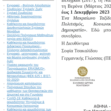
Βελιγράδι (2017), τη Νά
τη Βερόνα (Μάρτιος 202
Εγγραφές - Φοίτηση Aλλοδαπών
Σύμβουλος Σχολικής Ζωής
έως 1 Δεκεμβρίου 2023
Σχολικό Συμβούλιο
Αθλητικές δραστηριότητες
Ένα Μακραίωνο Ταξίδι
σχολείων
Πολιτισμός, Κοινων
Καθήκοντα και Αρμοδιότητες
Διευθυντών/τριών Σχολικών
Δημοκρατία».
Εδώ μπο
Μονάδων
συνεδρίου.
Ωρολόγιο Πρόγραμμα Μαθημάτων
(ισχύει από 9/2021)
Η Διευθύντρια
Καθήκοντα και Αρμοδιότητες
Διδακτικού Προσωπικού -
Σοφία Τσακαλίδου
Σύλλογος Διδασκόντων/ουσών
Εγγραφές, μετεγγραφές, φοίτηση
Γερμανικής Γλώσσας (Π
και θέματα οργάνωσης σχολικής
ζωής
Πλαίσιο εφαρμογής του
Προγράμματος ERASMUS+,
Διαδικασία Συμμετοχής και
Μετακινήσεων (ΦΕΚ 625 τ. Β'/27-
02-2020)
Απαγόρευση καπνίσματος
Πρόγραμμα Σπουδών του
μαθήματος των Θρησκευτικών στο
Δημοτικό και στο Γυμνάσιο
CoViD-19: Kαθήκοντα &
αρμοδιότητες Ψυχολόγων &
Κοινωνικών Λειτουργών
Καθήκοντα και αρμοδιότητες των