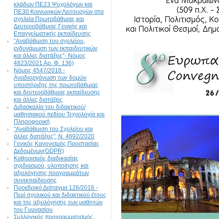
κλάδων ΠΕ23 Ψυχολόγων και
ΠΕ30 Κοινωνικών Λειτουργών στα
σχολεία Πρωτοβάθμιας και
Δευτεροβάθμιας Γενικής και
Επαγγελματικής εκπαίδευσης
“Αναβάθμιση του σχολείου,
ενδυνάμωση των εκπαιδευτικών
και άλλες διατάξεις”- Νόμος
4823/2021 Αρ. Φ. 136)
Νόμος 4547/2018 -
Αναδιοργάνωση των δομών
υποστήριξης της πρωτοβάθμιας
και δευτεροβάθμιας εκπαίδευσης
και άλλες διατάξεις
Διδασκαλία του διδακτικού/
μαθησιακού πεδίου Τεχνολογία και
Πληροφορική
"Αναβάθμιση του Σχολείου και
άλλες διατάξεις", N. 4692/2020
Γενικός Κανονισμός Προστασίας
Δεδομένων(GDPR)
Καθορισμός διαδικασίας
σχεδιασμού, υλοποίησης και
αξιολόγησης προγραμμάτων
συνεκπαίδευσης
Προεδρικό Διάταγμα 126/2016 -
Περί σχολικού και διδακτικού έτους
και της αξιολόγησης των μαθητών
του Γυμνασίου
Συλλογικός προγραμματισμός,