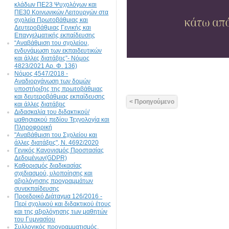
κλάδων ΠΕ23 Ψυχολόγων και
ΠΕ30 Κοινωνικών Λειτουργών στα
σχολεία Πρωτοβάθμιας και
Δευτεροβάθμιας Γενικής και
Επαγγελματικής εκπαίδευσης
“Αναβάθμιση του σχολείου,
ενδυνάμωση των εκπαιδευτικών
και άλλες διατάξεις”- Νόμος
4823/2021 Αρ. Φ. 136)
Νόμος 4547/2018 -
Αναδιοργάνωση των δομών
υποστήριξης της πρωτοβάθμιας
και δευτεροβάθμιας εκπαίδευσης
< Προηγούμενο
και άλλες διατάξεις
Διδασκαλία του διδακτικού/
μαθησιακού πεδίου Τεχνολογία και
Πληροφορική
"Αναβάθμιση του Σχολείου και
άλλες διατάξεις", N. 4692/2020
Γενικός Κανονισμός Προστασίας
Δεδομένων(GDPR)
Καθορισμός διαδικασίας
σχεδιασμού, υλοποίησης και
αξιολόγησης προγραμμάτων
συνεκπαίδευσης
Προεδρικό Διάταγμα 126/2016 -
Περί σχολικού και διδακτικού έτους
και της αξιολόγησης των μαθητών
του Γυμνασίου
Συλλογικός προγραμματισμός,