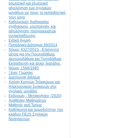
εσωτερική και εξωτερική
αξιολόγηση των σχολικών
μονάδων ως προς το εκπαιδευτικό
τους έργο
Καθορισμός διαδικασίας
σχεδιασμού, υλοποίησης και
αξιολόγησης προγραμμάτων
συνεκπαίδευσης
Ειδική Αγωγή
Προεδρικό Διάταγμα 39/2014
Νόμος 4327/2015 - Επείγοντα
μέτρα για την Πρωτοβάθμια,
Δευτεροβάθμια και Τριτοβάθμια
Εκπαίδευση και άλλες διατάξεις.
Νόμος 1566/1985
Ξένες Γλώσσες
Διατήρηση βιβλίων
Χρήση Κινητών Τηλεφώνων και
Ηλεκτρονικών Συσκευών στις
σχολικές μονάδες
Εκδρομές - Μετακινήσεις (2020)
Αναθέσεις Μαθημάτων
Μαθητές ανά Τμήμα
Καθήκοντα και αρμοδιότητες του
κλάδου ΠΕ25 Σχολικών
Νοσηλευτών