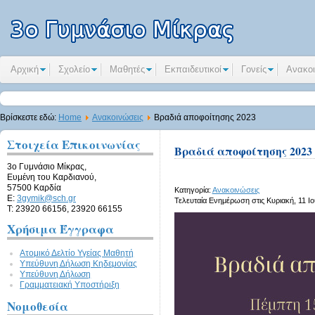
Αρχική
Σχολείο
Μαθητές
Εκπαιδευτικοί
Γονείς
Ανακοι
Βρίσκεστε εδώ:
Home
Ανακοινώσεις
Βραδιά αποφοίτησης 2023
Στοιχεία Επικοινωνίας
Βραδιά αποφοίτησης 2023
3ο Γυμνάσιο Μίκρας,
Ευμένη του Καρδιανού,
57500 Καρδία
Κατηγορία:
Ανακοινώσεις
E:
3gymik@sch.gr
Τελευταία Ενημέρωση στις Κυριακή, 11 Ιο
Τ: 23920 66156, 23920 66155
Χρήσιμα Έγγραφα
Ατομικό Δελτίο Υγείας Μαθητή
Υπεύθυνη Δήλωση Kηδεμονίας
Υπεύθυνη Δήλωση
Γραμματειακή Υποστήριξη
Νομοθεσία