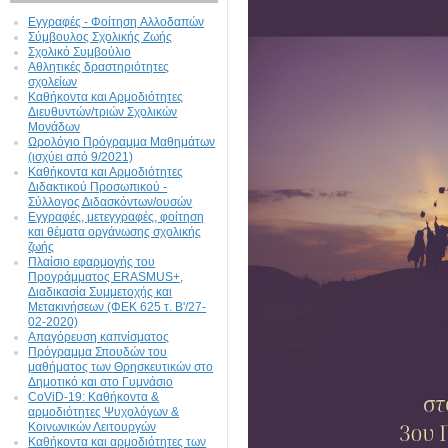
Εγγραφές - Φοίτηση Aλλοδαπών
Σύμβουλος Σχολικής Ζωής
Σχολικό Συμβούλιο
Αθλητικές δραστηριότητες
σχολείων
Καθήκοντα και Αρμοδιότητες
Διευθυντών/τριών Σχολικών
Μονάδων
Ωρολόγιο Πρόγραμμα Μαθημάτων
(ισχύει από 9/2021)
Καθήκοντα και Αρμοδιότητες
Διδακτικού Προσωπικού -
Σύλλογος Διδασκόντων/ουσών
Εγγραφές, μετεγγραφές, φοίτηση
και θέματα οργάνωσης σχολικής
ζωής
Πλαίσιο εφαρμογής του
Προγράμματος ERASMUS+,
Διαδικασία Συμμετοχής και
Μετακινήσεων (ΦΕΚ 625 τ. Β'/27-
02-2020)
Απαγόρευση καπνίσματος
Πρόγραμμα Σπουδών του
μαθήματος των Θρησκευτικών στο
Δημοτικό και στο Γυμνάσιο
CoViD-19: Kαθήκοντα &
αρμοδιότητες Ψυχολόγων &
Κοινωνικών Λειτουργών
Καθήκοντα και αρμοδιότητες των