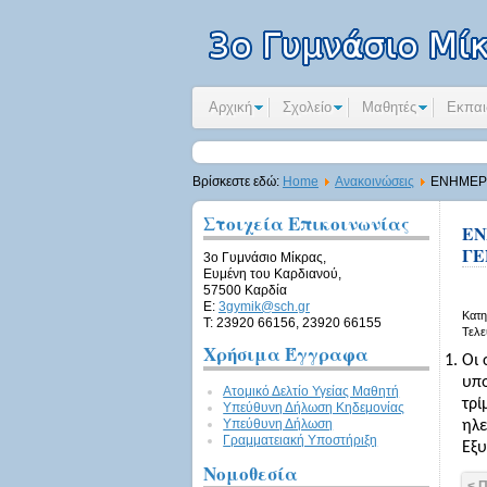
Αρχική
Σχολείο
Μαθητές
Εκπαι
Βρίσκεστε εδώ:
Home
Ανακοινώσεις
ΕΝΗΜΕΡΩ
Στοιχεία Επικοινωνίας
ΕΝ
ΓΕ
3ο Γυμνάσιο Μίκρας,
Ευμένη του Καρδιανού,
57500 Καρδία
E:
3gymik@sch.gr
Κατη
Τ: 23920 66156, 23920 66155
Τελε
Χρήσιμα Έγγραφα
Oι 
υπο
Ατομικό Δελτίο Υγείας Μαθητή
τρί
Υπεύθυνη Δήλωση Kηδεμονίας
Υπεύθυνη Δήλωση
ηλε
Γραμματειακή Υποστήριξη
Εξυ
Νομοθεσία
< 