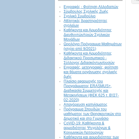
Εγγραφές - Φοίτηση Aλλοδαπών
Σύμβουλος Σχολικής Ζωής
Σχολικό Συμβούλιο
Αθλητικές δραστηριότητες
σχολείων
Καθήκοντα και Αρμοδιότητες
Διευθυντών/τριών Σχολικών
Μονάδων
Ωρολόγιο Πρόγραμμα Μαθημάτων
(ισχύει από 9/2021)
Καθήκοντα και Αρμοδιότητες
Διδακτικού Προσωπικού -
Σύλλογος Διδασκόντων/ουσών
Εγγραφές, μετεγγραφές, φοίτηση
και θέματα οργάνωσης σχολικής
ζωής
Πλαίσιο εφαρμογής του
Προγράμματος ERASMUS+,
Διαδικασία Συμμετοχής και
Μετακινήσεων (ΦΕΚ 625 τ. Β'/27-
02-2020)
Απαγόρευση καπνίσματος
Πρόγραμμα Σπουδών του
μαθήματος των Θρησκευτικών στο
Δημοτικό και στο Γυμνάσιο
CoViD-19: Kαθήκοντα &
αρμοδιότητες Ψυχολόγων &
Κοινωνικών Λειτουργών
Καθήκοντα και αρμοδιότητες των