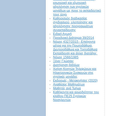
εσωτερική και εξωτερική
αξιολόγηση των σχολικών
μονάδων ως προς το εκπαιδευτικό
τους έργο
Καθορισμός διαδικασίας
σχεδιασμού, υλοποίησης και
αξιολόγησης προγραμμάτων
συνεκπαίδευσης
Ειδική Αγωγή
Προεδρικό Διάταγμα 39/2014
Νόμος 4327/2015 - Επείγοντα
μέτρα για την Πρωτοβάθμια,
Δευτεροβάθμια και Τριτοβάθμια
Εκπαίδευση και άλλες διατάξεις.
Νόμος 1566/1985
Ξένες Γλώσσες
Διατήρηση βιβλίων
Χρήση Κινητών Τηλεφώνων και
Ηλεκτρονικών Συσκευών στις
σχολικές μονάδες
Εκδρομές - Μετακινήσεις (2020)
Αναθέσεις Μαθημάτων
Μαθητές ανά Τμήμα
Καθήκοντα και αρμοδιότητες του
κλάδου ΠΕ25 Σχολικών
Νοσηλευτών