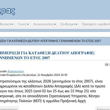
δευτικοί
Γονείς
Ανακοινώσεις
Σύνδεσμοι
Πρόσφατη νομοθεσ
ΣΗ ΓΙΑ ΚΑΤΑΘΕΣΗ ΔΕΛΤΙΟΥ ΑΠΟΓΡΑΦΗΣ ΓΕΝΝΗΜΕΝΩΝ ΤΟ ΕΤΟΣ 2007
ΗΜΕΡΩΣΗ ΓΙΑ ΚΑΤΑΘΕΣΗ ΔΕΛΤΙΟΥ ΑΠΟΓΡΑΦΗΣ
ΝΝΗΜΕΝΩΝ ΤΟ ΕΤΟΣ 2007
γορία:
Ανακοινώσεις
υταία Ενημέρωση στις Δευτέρα, 11 Νοεμβρίου 2024 10:35
στρατεύσιμοι της κλάσεως 2028 (γεννημένοι το έτος 2007), είναι
χρεωμένοι να καταθέσουν Δελτίο Απογραφής (ΔΑ) κατά το πρώτο
μηνο του έτους 2025 (από 02 Ιαν 25 έως και 31 Μαρ 25) είτε
κτρονικά, είτε σε οποιαδήποτε Στρατολογική Υπηρεσία, Κέντρο
πηρέτησης Πολιτών (ΚΕΠ) ή αρμόδια Προξενική Αρχή
Προηγούμενο
Επόμενο