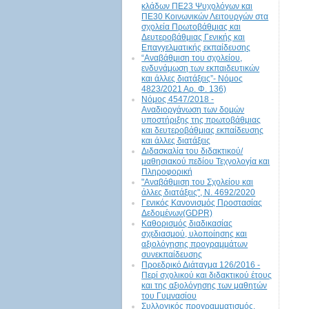
κλάδων ΠΕ23 Ψυχολόγων και
ΠΕ30 Κοινωνικών Λειτουργών στα
σχολεία Πρωτοβάθμιας και
Δευτεροβάθμιας Γενικής και
Επαγγελματικής εκπαίδευσης
“Αναβάθμιση του σχολείου,
ενδυνάμωση των εκπαιδευτικών
και άλλες διατάξεις”- Νόμος
4823/2021 Αρ. Φ. 136)
Νόμος 4547/2018 -
Αναδιοργάνωση των δομών
υποστήριξης της πρωτοβάθμιας
και δευτεροβάθμιας εκπαίδευσης
και άλλες διατάξεις
Διδασκαλία του διδακτικού/
μαθησιακού πεδίου Τεχνολογία και
Πληροφορική
"Αναβάθμιση του Σχολείου και
άλλες διατάξεις", N. 4692/2020
Γενικός Κανονισμός Προστασίας
Δεδομένων(GDPR)
Καθορισμός διαδικασίας
σχεδιασμού, υλοποίησης και
αξιολόγησης προγραμμάτων
συνεκπαίδευσης
Προεδρικό Διάταγμα 126/2016 -
Περί σχολικού και διδακτικού έτους
και της αξιολόγησης των μαθητών
του Γυμνασίου
Συλλογικός προγραμματισμός,