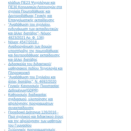
κλάδων ΠΕ23 Ψυχολόγων και
ΠΕ30 Κοινωνικών Λειτουργών στα
σχολεία Πρωτοβάθμιας και
Δευτεροβάθμιας Γενικής και
Επαγγελματικής εκπαίδευσης
“Αναβάθμιση του σχολείου,
ενδυνάμωση των εκπαιδευτικών
και άλλες διατάξεις”- Νόμος
4823/2021 Αρ. Φ. 136)
Νόμος 4547/2018 -
Αναδιοργάνωση των δομών
υποστήριξης της πρωτοβάθμιας
και δευτεροβάθμιας εκπαίδευσης
και άλλες διατάξεις
Διδασκαλία του διδακτικού/
μαθησιακού πεδίου Τεχνολογία και
Πληροφορική
"Αναβάθμιση του Σχολείου και
άλλες διατάξεις", N. 4692/2020
Γενικός Κανονισμός Προστασίας
Δεδομένων(GDPR)
Καθορισμός διαδικασίας
σχεδιασμού, υλοποίησης και
αξιολόγησης προγραμμάτων
συνεκπαίδευσης
Προεδρικό Διάταγμα 126/2016 -
Περί σχολικού και διδακτικού έτους
και της αξιολόγησης των μαθητών
του Γυμνασίου
Συλλογικός προγραμματισμός,