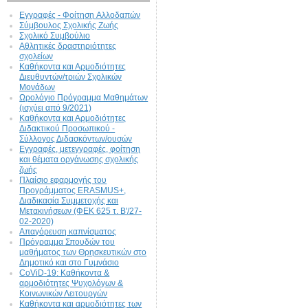
Εγγραφές - Φοίτηση Aλλοδαπών
Σύμβουλος Σχολικής Ζωής
Σχολικό Συμβούλιο
Αθλητικές δραστηριότητες
σχολείων
Καθήκοντα και Αρμοδιότητες
Διευθυντών/τριών Σχολικών
Μονάδων
Ωρολόγιο Πρόγραμμα Μαθημάτων
(ισχύει από 9/2021)
Καθήκοντα και Αρμοδιότητες
Διδακτικού Προσωπικού -
Σύλλογος Διδασκόντων/ουσών
Εγγραφές, μετεγγραφές, φοίτηση
και θέματα οργάνωσης σχολικής
ζωής
Πλαίσιο εφαρμογής του
Προγράμματος ERASMUS+,
Διαδικασία Συμμετοχής και
Μετακινήσεων (ΦΕΚ 625 τ. Β'/27-
02-2020)
Απαγόρευση καπνίσματος
Πρόγραμμα Σπουδών του
μαθήματος των Θρησκευτικών στο
Δημοτικό και στο Γυμνάσιο
CoViD-19: Kαθήκοντα &
αρμοδιότητες Ψυχολόγων &
Κοινωνικών Λειτουργών
Καθήκοντα και αρμοδιότητες των