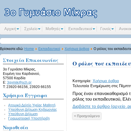
Αρχική
Σχολείο
Μαθητές
Εκπαιδευτικοί
Γονείς
Ανακοι
Βρίσκεστε εδώ:
Home
Εκπαιδευτικοί
Χρήσιμα άρθρα
Ο ρόλος του εκπαιδευτ
Στοιχεία Επικοινωνίας
Ο ρόλος του εκπαιδευ
3ο Γυμνάσιο Μίκρας,
Ευμένη του Καρδιανού,
57500 Καρδία
Κατηγορία:
Χρήσιμα άρθρα
E:
3gymik@sch.gr
Τελευταία Ενημέρωση στις Πέμπτη,
Τ: 23920 66156, 23920 66155
Προς έναν επανακαθορισμό τη
Χρήσιμα Έγγραφα
ρόλος του εκπαιδευτικού, Ελ
Ατομικό Δελτίο Υγείας Μαθητή
Διαβάστε το άρθρο (αρχείο .pd
Υπεύθυνη Δήλωση Kηδεμονίας
Υπεύθυνη Δήλωση
< Προηγούμενο
Γραμματειακή Υποστήριξη
Νομοθεσία