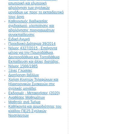
εσωτερική και εξωτερική
αξιολόγηση των σχολικών
μονάδων ως προς το εκπαιδευτικό
τους έργο
Καθορισμός διαδικασίας
σχεδιασμού, υλοποίησης και
αξιολόγησης προγραμμάτων
συνεκπαίδευσης
Ειδική Αγωγή
Προεδρικό Διάταγμα 39/2014
Νόμος 4327/2015 - Επείγοντα
μέτρα για την Πρωτοβάθμια,
Δευτεροβάθμια και Τριτοβάθμια
Εκπαίδευση και άλλες διατάξεις.
Νόμος 1566/1985
Ξένες Γλώσσες
Διατήρηση βιβλίων
Χρήση Κινητών Τηλεφώνων και
Ηλεκτρονικών Συσκευών στις
σχολικές μονάδες
Εκδρομές - Μετακινήσεις (2020)
Αναθέσεις Μαθημάτων
Μαθητές ανά Τμήμα
Καθήκοντα και αρμοδιότητες του
κλάδου ΠΕ25 Σχολικών
Νοσηλευτών