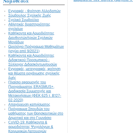
Νομοθεσία
Εγγραφές - Φοίτηση Aλλοδαπών
Σύμβουλος Σχολικής Ζωής
Σχολικό Συμβούλιο
Αθλητικές δραστηριότητες
σχολείων
Καθήκοντα και Αρμοδιότητες
Διευθυντών/τριών Σχολικών
Μονάδων
Ωρολόγιο Πρόγραμμα Μαθημάτων
(ισχύει από 9/2021)
Καθήκοντα και Αρμοδιότητες
Διδακτικού Προσωπικού -
Σύλλογος Διδασκόντων/ουσών
Εγγραφές, μετεγγραφές, φοίτηση
και θέματα οργάνωσης σχολικής
ζωής
Πλαίσιο εφαρμογής του
Προγράμματος ERASMUS+,
Διαδικασία Συμμετοχής και
Μετακινήσεων (ΦΕΚ 625 τ. Β'/27-
02-2020)
Απαγόρευση καπνίσματος
Πρόγραμμα Σπουδών του
μαθήματος των Θρησκευτικών στο
Δημοτικό και στο Γυμνάσιο
CoViD-19: Kαθήκοντα &
αρμοδιότητες Ψυχολόγων &
Κοινωνικών Λειτουργών