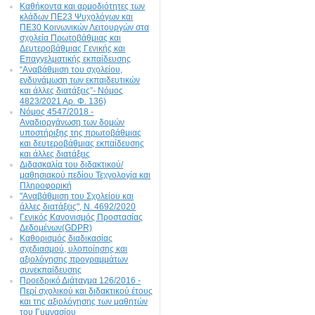
Καθήκοντα και αρμοδιότητες των
κλάδων ΠΕ23 Ψυχολόγων και
ΠΕ30 Κοινωνικών Λειτουργών στα
σχολεία Πρωτοβάθμιας και
Δευτεροβάθμιας Γενικής και
Επαγγελματικής εκπαίδευσης
“Αναβάθμιση του σχολείου,
ενδυνάμωση των εκπαιδευτικών
και άλλες διατάξεις”- Νόμος
4823/2021 Αρ. Φ. 136)
Νόμος 4547/2018 -
Αναδιοργάνωση των δομών
υποστήριξης της πρωτοβάθμιας
και δευτεροβάθμιας εκπαίδευσης
και άλλες διατάξεις
Διδασκαλία του διδακτικού/
μαθησιακού πεδίου Τεχνολογία και
Πληροφορική
"Αναβάθμιση του Σχολείου και
άλλες διατάξεις", N. 4692/2020
Γενικός Κανονισμός Προστασίας
Δεδομένων(GDPR)
Καθορισμός διαδικασίας
σχεδιασμού, υλοποίησης και
αξιολόγησης προγραμμάτων
συνεκπαίδευσης
Προεδρικό Διάταγμα 126/2016 -
Περί σχολικού και διδακτικού έτους
και της αξιολόγησης των μαθητών
του Γυμνασίου