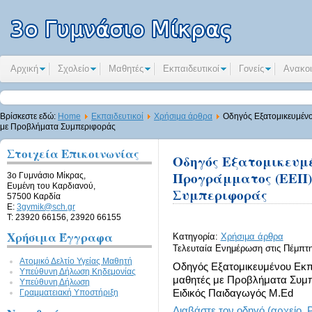
Αρχική
Σχολείο
Μαθητές
Εκπαιδευτικοί
Γονείς
Ανακοι
Βρίσκεστε εδώ:
Home
Εκπαιδευτικοί
Χρήσιμα άρθρα
Οδηγός Εξατομικευμένο
με Προβλήματα Συμπεριφοράς
Στοιχεία Επικοινωνίας
Οδηγός Εξατομικευμ
Προγράμματος (ΕΕΠ)
3ο Γυμνάσιο Μίκρας,
Ευμένη του Καρδιανού,
Συμπεριφοράς
57500 Καρδία
E:
3gymik@sch.gr
Τ: 23920 66156, 23920 66155
Χρήσιμα Έγγραφα
Κατηγορία:
Χρήσιμα άρθρα
Τελευταία Ενημέρωση στις Πέμπτη,
Ατομικό Δελτίο Υγείας Μαθητή
Οδηγός Εξατομικευμένου Εκπ
Υπεύθυνη Δήλωση Kηδεμονίας
μαθητές με Προβλήματα Συ
Υπεύθυνη Δήλωση
Γραμματειακή Υποστήριξη
Ειδικός Παιδαγωγός M.Ed
Διαβάστε τον οδηγό (αρχείο .