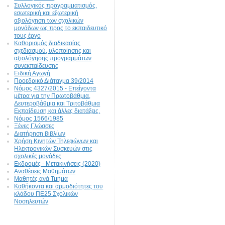
Συλλογικός προγραμματισμός,
εσωτερική και εξωτερική
αξιολόγηση των σχολικών
μονάδων ως προς το εκπαιδευτικό
τους έργο
Καθορισμός διαδικασίας
σχεδιασμού, υλοποίησης και
αξιολόγησης προγραμμάτων
συνεκπαίδευσης
Ειδική Αγωγή
Προεδρικό Διάταγμα 39/2014
Νόμος 4327/2015 - Επείγοντα
μέτρα για την Πρωτοβάθμια,
Δευτεροβάθμια και Τριτοβάθμια
Εκπαίδευση και άλλες διατάξεις.
Νόμος 1566/1985
Ξένες Γλώσσες
Διατήρηση βιβλίων
Χρήση Κινητών Τηλεφώνων και
Ηλεκτρονικών Συσκευών στις
σχολικές μονάδες
Εκδρομές - Μετακινήσεις (2020)
Αναθέσεις Μαθημάτων
Μαθητές ανά Τμήμα
Καθήκοντα και αρμοδιότητες του
κλάδου ΠΕ25 Σχολικών
Νοσηλευτών