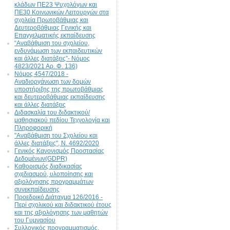
κλάδων ΠΕ23 Ψυχολόγων και
ΠΕ30 Κοινωνικών Λειτουργών στα
σχολεία Πρωτοβάθμιας και
Δευτεροβάθμιας Γενικής και
Επαγγελματικής εκπαίδευσης
“Αναβάθμιση του σχολείου,
ενδυνάμωση των εκπαιδευτικών
και άλλες διατάξεις”- Νόμος
4823/2021 Αρ. Φ. 136)
Νόμος 4547/2018 -
Αναδιοργάνωση των δομών
υποστήριξης της πρωτοβάθμιας
και δευτεροβάθμιας εκπαίδευσης
και άλλες διατάξεις
Διδασκαλία του διδακτικού/
μαθησιακού πεδίου Τεχνολογία και
Πληροφορική
"Αναβάθμιση του Σχολείου και
άλλες διατάξεις", N. 4692/2020
Γενικός Κανονισμός Προστασίας
Δεδομένων(GDPR)
Καθορισμός διαδικασίας
σχεδιασμού, υλοποίησης και
αξιολόγησης προγραμμάτων
συνεκπαίδευσης
Προεδρικό Διάταγμα 126/2016 -
Περί σχολικού και διδακτικού έτους
και της αξιολόγησης των μαθητών
του Γυμνασίου
Συλλογικός προγραμματισμός,