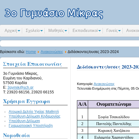
Αρχική
Σχολείο
Μαθητές
Εκπαιδευτικοί
Γονείς
Ανακοι
Βρίσκεστε εδώ:
Home
Ανακοινώσεις
Διδάσκοντες/ουσες 2023-2024
Στοιχεία Επικοινωνίας
Διδάσκοντες/ουσες 2023-20
3ο Γυμνάσιο Μίκρας,
Ευμένη του Καρδιανού,
57500 Καρδία
Κατηγορία:
Ανακοινώσεις
E:
3gymik@sch.gr
Τελευταία Ενημέρωση στις Πέμπτη, 05 Ο
Τ: 23920 66156, 23920 66155
Χρήσιμα Έγγραφα
Α/Α
Ονοματεπώνυμο
Ατομικό Δελτίο Υγείας Μαθητή
Υπεύθυνη Δήλωση Kηδεμονίας
1
Σοφία Τσακαλίδου
Υπεύθυνη Δήλωση
2
Παντελής Παντελίδης
Γραμματειακή Υποστήριξη
3
Κυριακή Χατζάκου
Νομοθεσία
4
Ευλαμπία Χαρπαντίδου