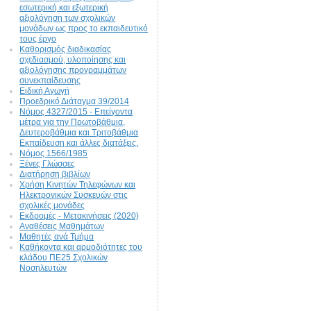
εσωτερική και εξωτερική
αξιολόγηση των σχολικών
μονάδων ως προς το εκπαιδευτικό
τους έργο
Καθορισμός διαδικασίας
σχεδιασμού, υλοποίησης και
αξιολόγησης προγραμμάτων
συνεκπαίδευσης
Ειδική Αγωγή
Προεδρικό Διάταγμα 39/2014
Νόμος 4327/2015 - Επείγοντα
μέτρα για την Πρωτοβάθμια,
Δευτεροβάθμια και Τριτοβάθμια
Εκπαίδευση και άλλες διατάξεις.
Νόμος 1566/1985
Ξένες Γλώσσες
Διατήρηση βιβλίων
Χρήση Κινητών Τηλεφώνων και
Ηλεκτρονικών Συσκευών στις
σχολικές μονάδες
Εκδρομές - Μετακινήσεις (2020)
Αναθέσεις Μαθημάτων
Μαθητές ανά Τμήμα
Καθήκοντα και αρμοδιότητες του
κλάδου ΠΕ25 Σχολικών
Νοσηλευτών