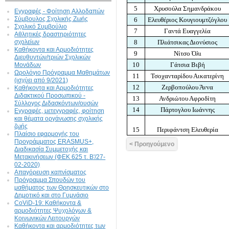
5
Χρυσούλα Σημανδράκου
Εγγραφές - Φοίτηση Aλλοδαπών
Σύμβουλος Σχολικής Ζωής
6
Ελευθέριος Κουγιουμτζόγλου
Σχολικό Συμβούλιο
7
Γαντά Ευαγγελία
Αθλητικές δραστηριότητες
8
Πλιάτσικας Διονύσιος
σχολείων
Καθήκοντα και Αρμοδιότητες
9
Νίτσο Όλι
Διευθυντών/τριών Σχολικών
10
Γάτσια Βιβή
Μονάδων
Ωρολόγιο Πρόγραμμα Μαθημάτων
11
Τσοχανταρίδου Αικατερίνη
(ισχύει από 9/2021)
12
Ζερβοπούλου Άννα
Καθήκοντα και Αρμοδιότητες
Διδακτικού Προσωπικού -
13
Ανδριώτου Αφροδίτη
Σύλλογος Διδασκόντων/ουσών
14
Πάρτογλου Ιωάννης
Εγγραφές, μετεγγραφές, φοίτηση
και θέματα οργάνωσης σχολικής
ζωής
15
Περιφάντση Ελευθερία
Πλαίσιο εφαρμογής του
Προγράμματος ERASMUS+,
< Προηγούμενο
Διαδικασία Συμμετοχής και
Μετακινήσεων (ΦΕΚ 625 τ. Β'/27-
02-2020)
Απαγόρευση καπνίσματος
Πρόγραμμα Σπουδών του
μαθήματος των Θρησκευτικών στο
Δημοτικό και στο Γυμνάσιο
CoViD-19: Kαθήκοντα &
αρμοδιότητες Ψυχολόγων &
Κοινωνικών Λειτουργών
Καθήκοντα και αρμοδιότητες των