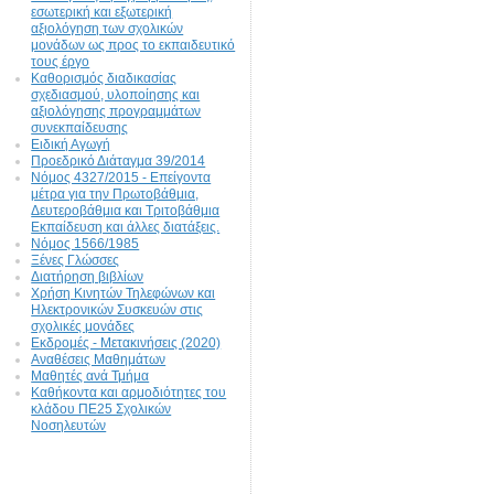
εσωτερική και εξωτερική
αξιολόγηση των σχολικών
μονάδων ως προς το εκπαιδευτικό
τους έργο
Καθορισμός διαδικασίας
σχεδιασμού, υλοποίησης και
αξιολόγησης προγραμμάτων
συνεκπαίδευσης
Ειδική Αγωγή
Προεδρικό Διάταγμα 39/2014
Νόμος 4327/2015 - Επείγοντα
μέτρα για την Πρωτοβάθμια,
Δευτεροβάθμια και Τριτοβάθμια
Εκπαίδευση και άλλες διατάξεις.
Νόμος 1566/1985
Ξένες Γλώσσες
Διατήρηση βιβλίων
Χρήση Κινητών Τηλεφώνων και
Ηλεκτρονικών Συσκευών στις
σχολικές μονάδες
Εκδρομές - Μετακινήσεις (2020)
Αναθέσεις Μαθημάτων
Μαθητές ανά Τμήμα
Καθήκοντα και αρμοδιότητες του
κλάδου ΠΕ25 Σχολικών
Νοσηλευτών