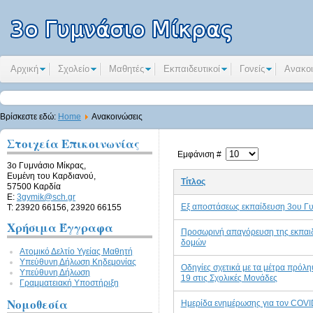
Αρχική
Σχολείο
Μαθητές
Εκπαιδευτικοί
Γονείς
Ανακοι
Βρίσκεστε εδώ:
Home
Ανακοινώσεις
Στοιχεία Επικοινωνίας
Εμφάνιση #
3ο Γυμνάσιο Μίκρας,
Ευμένη του Καρδιανού,
Τίτλος
57500 Καρδία
E:
3gymik@sch.gr
Εξ αποστάσεως εκπαίδευση 3ου Γ
Τ: 23920 66156, 23920 66155
Χρήσιμα Έγγραφα
Προσωρινή απαγόρευση της εκπαιδε
δομών
Ατομικό Δελτίο Υγείας Μαθητή
Υπεύθυνη Δήλωση Kηδεμονίας
Oδηγίες σχετικά με τα μέτρα πρόλ
Υπεύθυνη Δήλωση
19 στις Σχολικές Μονάδες
Γραμματειακή Υποστήριξη
Νομοθεσία
Ημερίδα ενημέρωσης για τον COVI