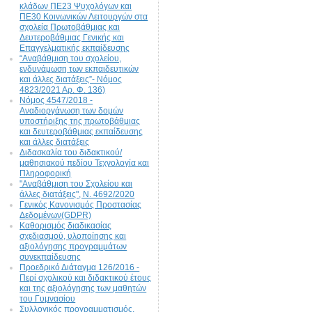
κλάδων ΠΕ23 Ψυχολόγων και
ΠΕ30 Κοινωνικών Λειτουργών στα
σχολεία Πρωτοβάθμιας και
Δευτεροβάθμιας Γενικής και
Επαγγελματικής εκπαίδευσης
“Αναβάθμιση του σχολείου,
ενδυνάμωση των εκπαιδευτικών
και άλλες διατάξεις”- Νόμος
4823/2021 Αρ. Φ. 136)
Νόμος 4547/2018 -
Αναδιοργάνωση των δομών
υποστήριξης της πρωτοβάθμιας
και δευτεροβάθμιας εκπαίδευσης
και άλλες διατάξεις
Διδασκαλία του διδακτικού/
μαθησιακού πεδίου Τεχνολογία και
Πληροφορική
"Αναβάθμιση του Σχολείου και
άλλες διατάξεις", N. 4692/2020
Γενικός Κανονισμός Προστασίας
Δεδομένων(GDPR)
Καθορισμός διαδικασίας
σχεδιασμού, υλοποίησης και
αξιολόγησης προγραμμάτων
συνεκπαίδευσης
Προεδρικό Διάταγμα 126/2016 -
Περί σχολικού και διδακτικού έτους
και της αξιολόγησης των μαθητών
του Γυμνασίου
Συλλογικός προγραμματισμός,