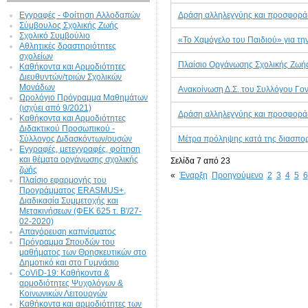
Εγγραφές - Φοίτηση Aλλοδαπών
Δράση αλληλεγγύης και προσφορά
Σύμβουλος Σχολικής Ζωής
Σχολικό Συμβούλιο
«Το Χαμόγελο του Παιδιού» για την
Αθλητικές δραστηριότητες
σχολείων
Πλαίσιο Οργάνωσης Σχολικής Ζωή
Καθήκοντα και Αρμοδιότητες
Διευθυντών/τριών Σχολικών
Μονάδων
Ανακοίνωση Δ.Σ. του Συλλόγου Γο
Ωρολόγιο Πρόγραμμα Μαθημάτων
(ισχύει από 9/2021)
Δράση αλληλεγγύης και προσφορά
Καθήκοντα και Αρμοδιότητες
Διδακτικού Προσωπικού -
Σύλλογος Διδασκόντων/ουσών
Mέτρα πρόληψης κατά της διασπορ
Εγγραφές, μετεγγραφές, φοίτηση
και θέματα οργάνωσης σχολικής
Σελίδα 7 από 23
ζωής
«
Έναρξη
Προηγούμενο
2
3
4
5
6
Πλαίσιο εφαρμογής του
Προγράμματος ERASMUS+,
Διαδικασία Συμμετοχής και
Μετακινήσεων (ΦΕΚ 625 τ. Β'/27-
02-2020)
Απαγόρευση καπνίσματος
Πρόγραμμα Σπουδών του
μαθήματος των Θρησκευτικών στο
Δημοτικό και στο Γυμνάσιο
CoViD-19: Kαθήκοντα &
αρμοδιότητες Ψυχολόγων &
Κοινωνικών Λειτουργών
Καθήκοντα και αρμοδιότητες των